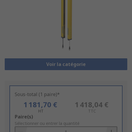
Voir la catégorie
Sous-total (1 paire)*
1 181,70 €
1 418,04 €
HT
TTC
Add
Paire(s)
to
Sélectionner ou entrer la quantité
Basket