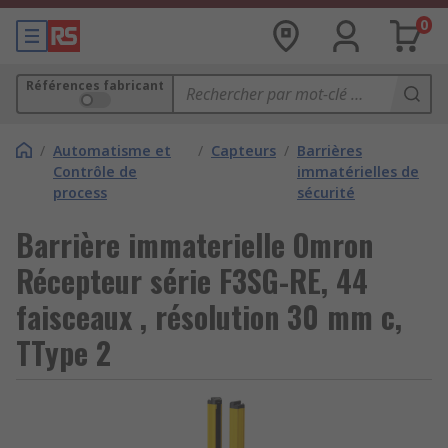
0
Références fabricant
/
Automatisme et
/
Capteurs
/
Barrières
Contrôle de
immatérielles de
process
sécurité
Barrière immaterielle Omron
Récepteur série F3SG-RE, 44
faisceaux , résolution 30 mm c,
TType 2