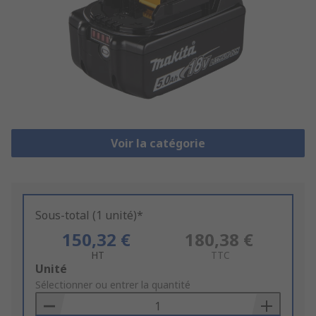
Voir la catégorie
Sous-total (1 unité)*
150,32 €
180,38 €
HT
TTC
Add
Unité
to
Sélectionner ou entrer la quantité
Basket