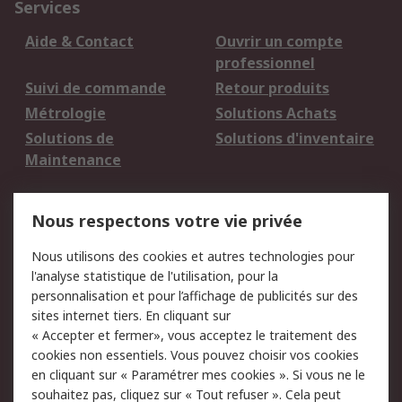
Services
Aide & Contact
Ouvrir un compte
professionnel
Suivi de commande
Retour produits
Métrologie
Solutions Achats
Solutions de
Solutions d'inventaire
Maintenance
Mentions Légales
Nous respectons votre vie privée
Conditions d'utilisation
Politique de cookies
Nous utilisons des cookies et autres technologies pour
du site
l'analyse statistique de l'utilisation, pour la
Politique de protection
Sécurité des E-mails
personnalisation et pour l’affichage de publicités sur des
des données - Mise à
sites internet tiers. En cliquant sur
jour
« Accepter et fermer», vous acceptez le traitement des
Conditions générales
Politique anti-
cookies non essentiels. Vous pouvez choisir vos cookies
de vente
corruption
en cliquant sur « Paramétrer mes cookies ». Si vous ne le
souhaitez pas, cliquez sur « Tout refuser ». Cela peut
Campagnes marketing