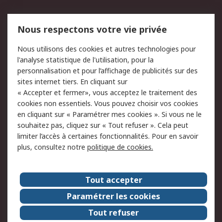
Mentions Légales
Nous respectons votre vie privée
Conditions d'utilisation
Politique de cookies
Nous utilisons des cookies et autres technologies pour
du site
l'analyse statistique de l'utilisation, pour la
Politique de protection
Sécurité des E-mails
personnalisation et pour l’affichage de publicités sur des
des données - Mise à
sites internet tiers. En cliquant sur
jour
« Accepter et fermer», vous acceptez le traitement des
Conditions générales
Politique anti-
cookies non essentiels. Vous pouvez choisir vos cookies
de vente
corruption
en cliquant sur « Paramétrer mes cookies ». Si vous ne le
souhaitez pas, cliquez sur « Tout refuser ». Cela peut
Campagnes marketing
limiter l’accès à certaines fonctionnalités. Pour en savoir
plus, consultez notre
politique de cookies.
A propos de RS
A propos de RS France
Evénements
Tout accepter
Le groupe RS Group Plc
Presse
Paramétrer les cookies
RS dans le monde
Démarche RSE
Tout refuser
Nous rejoindre
RS Particuliers