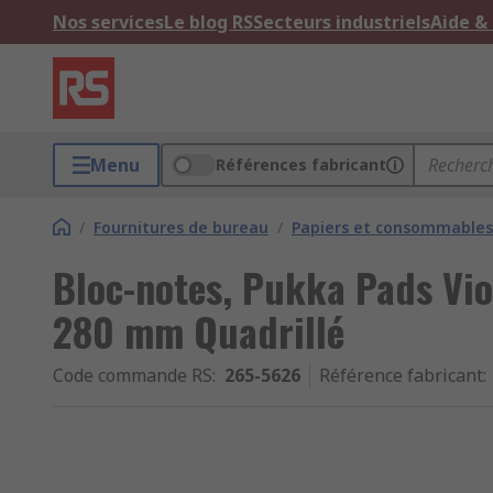
Nos services
Le blog RS
Secteurs industriels
Aide &
Menu
Références fabricant
/
Fournitures de bureau
/
Papiers et consommables
Bloc-notes, Pukka Pads Viol
280 mm Quadrillé
Code commande RS
:
265-5626
Référence fabricant
: