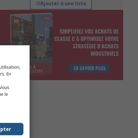
Ajouter à une liste
tilisation,
rs. En
 Vous
e le
epter