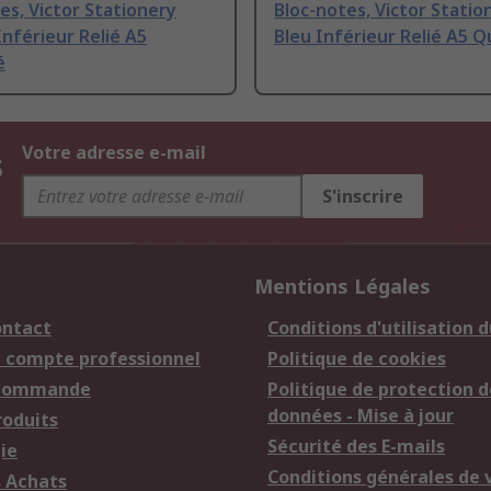
es, Victor Stationery
Bloc-notes, Victor Statio
nférieur Relié A5
Bleu Inférieur Relié A5 Q
é
s
Votre adresse e-mail
S'inscrire
Mentions Légales
ontact
Conditions d'utilisation d
n compte professionnel
Politique de cookies
 commande
Politique de protection d
données - Mise à jour
roduits
Sécurité des E-mails
ie
Conditions générales de 
s Achats