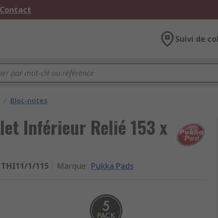
 Contact
Suivi de co
/
Bloc-notes
et Inférieur Relié 153 x
THI11/1/115
Marque
:
Pukka Pads