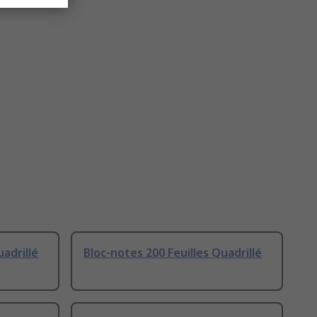
uadrillé
Bloc-notes 200 Feuilles Quadrillé