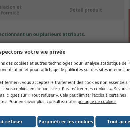
slation et
Détail produit
nformité
ectionnant un ou plusieurs attributs.
but
Valeur
pectons votre vie privée
e
Pukka Pads
ns des cookies et autres technologies pour l'analyse statistique de l'u
onnalisation et pour l’affichage de publicités sur des sites internet tie
de papier
153 x 280 mm
et fermer», vous acceptez le traitement des cookies non essentiels.
e produit
Bloc-notes
sir vos cookies en cliquant sur « Paramétrer mes cookies ». Si vous n
s, cliquez sur « Tout refuser ». Cela peut limiter l’accès à certaines
e papier
Quadrillé
ités. Pour en savoir plus, consultez notre
politique de cookies.
e reliure
Relié
de capot
Inférieur
ut refuser
Paramétrer les cookies
Tout acc