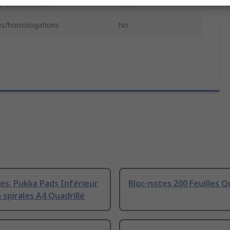
r de couverture
Violet
s/homologations
No
es, Pukka Pads Inférieur
Bloc-notes 200 Feuilles Q
à spirales A4 Quadrillé