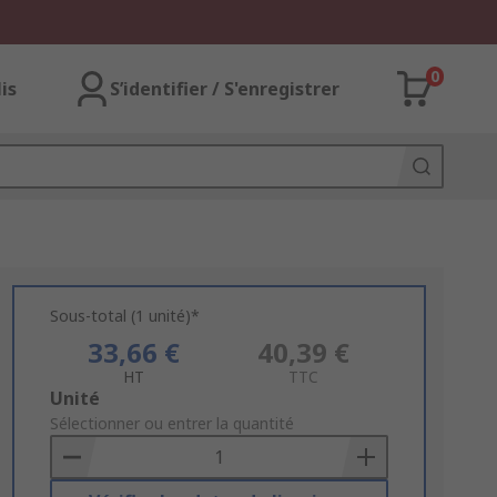
0
lis
S’identifier / S'enregistrer
Sous-total (1 unité)*
33,66 €
40,39 €
HT
TTC
Add
Unité
to
Sélectionner ou entrer la quantité
Basket