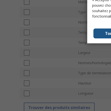
Matériau du corps
pouvez choi
souhaitez pa
Type de montage
fonctionnal
Nombre de broches
Température minim
To
Température d'util
Largeur
Normes/homologat
Type de terminaiso
Hauteur
Longueur
Trouver des produits similaires