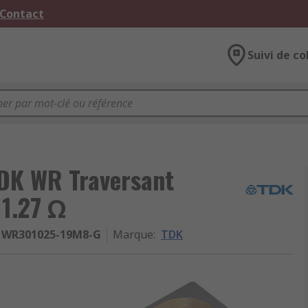
 Contact
Suivi de co
TDK WR Traversant
 1.27 Ω
WR301025-19M8-G
Marque
:
TDK