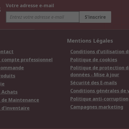
s
Votre adresse e-mail
S'inscrire
Mentions Légales
ontact
Conditions d'utilisation d
n compte professionnel
Politique de cookies
 commande
Politique de protection d
données - Mise à jour
roduits
Sécurité des E-mails
ie
Conditions générales de 
s Achats
Politique anti-corruption
s de Maintenance
Campagnes marketing
 d'inventaire