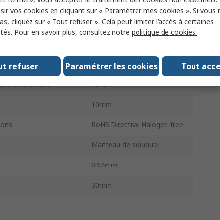
Ferrite
sir vos cookies en cliquant sur « Paramétrer mes cookies ». Si vous n
s, cliquez sur « Tout refuser ». Cela peut limiter l’accès à certaines
Traversant
ités. Pour en savoir plus, consultez notre
politique de cookies.
2
um de fonctionnement
-30°C
ut refuser
Paramétrer les cookies
Tout acc
isation maximum
70°C
10mm
ions
RoHS Directive Halogen-free
n
Manteau de soudure
0.52mm
30mm