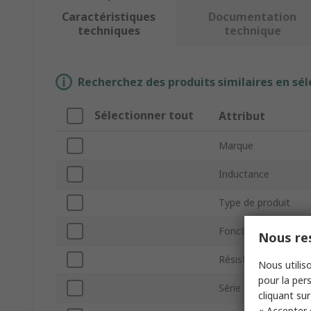
Caractéristiques
Documentation
techniques
technique
Recherchez des produits similaires en sél
Sélectionner tout
Attribut
Marque
Inductance
Type de produit
Fonction
Nous res
Résistance DC maxi
Nous utiliso
pour la pers
Série
cliquant sur
« Accepter 