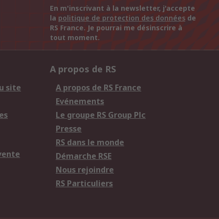
En m'inscrivant à la newsletter, j'accepte
la
politique de protection des données
de
RS France. Je pourrai me désinscrire à
tout moment.
A propos de RS
u site
A propos de RS France
Evénements
es
Le groupe RS Group Plc
Presse
RS dans le monde
vente
Démarche RSE
Nous rejoindre
RS Particuliers