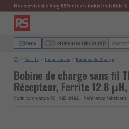
Nos services
Le blog RS
Secteurs industriels
Aide &
Menu
Références fabricant
/
Passifs
/
Inductances
/
Bobines de Charge
Bobine de charge sans fil 
Récepteur, Ferrite 12.8 μH,
Code commande RS
:
185-8192
Référence fabricant
: