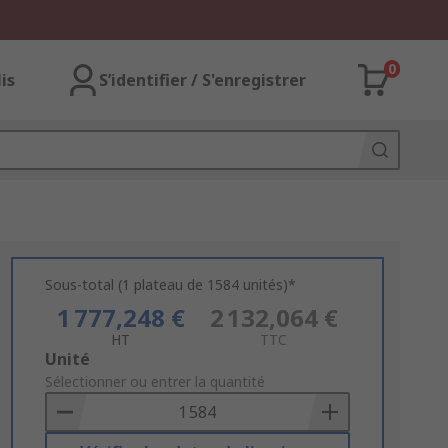
0
lis
S’identifier / S'enregistrer
Sous-total (1 plateau de 1584 unités)*
1 777,248 €
2 132,064 €
HT
TTC
Add
Unité
to
Sélectionner ou entrer la quantité
Basket