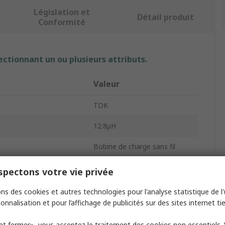
Législation et
Détail produit
Conformité
ectionnant un ou plusieurs attributs.
Valeur
TDK
12.8μH
Bobine de charge sans fil
Récepteur
pectons votre vie privée
male
1.27Ω
ns des cookies et autres technologies pour l'analyse statistique de l'u
onnalisation et pour l’affichage de publicités sur des sites internet tie
WR
et fermer», vous acceptez le traitement des cookies non essentiels.