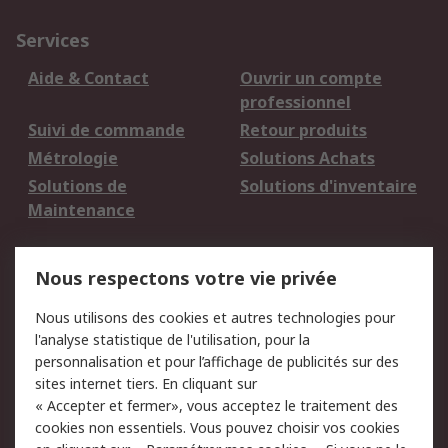
Services
Aide & Contact
Ouvrir un compte
professionnel
Suivi de commande
Retour produits
Métrologie
Solutions Achats
Solutions de
Solutions d'inventaire
Maintenance
Mentions Légales
Nous respectons votre vie privée
Conditions d'utilisation
Politique de cookies
Nous utilisons des cookies et autres technologies pour
du site
l'analyse statistique de l'utilisation, pour la
Politique de protection
Sécurité des E-mails
personnalisation et pour l’affichage de publicités sur des
des données - Mise à
sites internet tiers. En cliquant sur
jour
« Accepter et fermer», vous acceptez le traitement des
Conditions générales
Politique anti-
cookies non essentiels. Vous pouvez choisir vos cookies