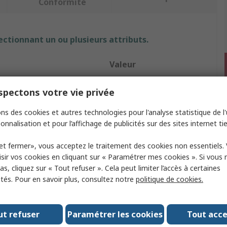
Conformité
ectionnant un ou plusieurs attributs.
Valeur
Milwaukee
pectons votre vie privée
ires
10
ns des cookies et autres technologies pour l'analyse statistique de l'u
onnalisation et pour l’affichage de publicités sur des sites internet tie
it
Bouchons d'oreilles
et fermer», vous acceptez le traitement des cookies non essentiels.
nuation du bruit SNR
38dB
sir vos cookies en cliquant sur « Paramétrer mes cookies ». Si vous n
s, cliquez sur « Tout refuser ». Cela peut limiter l’accès à certaines
logations
EN 352-2:2020
ités. Pour en savoir plus, consultez notre
politique de cookies.
49324
Polyuréthane
ut refuser
Paramétrer les cookies
Tout acc