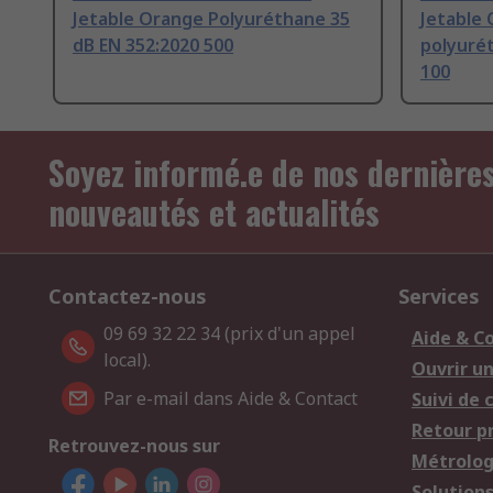
Jetable Orange Polyuréthane 35
Jetable
dB EN 352:2020 500
polyuré
100
Soyez informé.e de nos dernière
nouveautés et actualités
Contactez-nous
Services
09 69 32 22 34 (prix d'un appel
Aide & C
local).
Ouvrir u
Par e-mail dans Aide & Contact
Suivi de
Retour p
Retrouvez-nous sur
Métrolog
Solution