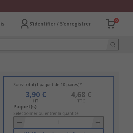
0
lis
S’identifier / S'enregistrer
Sous-total (1 paquet de 10 paires)*
3,90 €
4,68 €
HT
TTC
Add
Paquet(s)
to
Sélectionner ou entrer la quantité
Basket