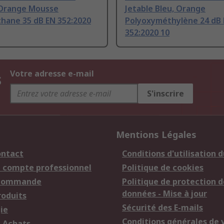
 Orange Mousse
Jetable Bleu, Orange
thane 35 dB EN 352:2020
Polyoxyméthylène 24 dB
352:2020 10
s
Votre adresse e-mail
S'inscrire
Mentions Légales
ontact
Conditions d'utilisation d
n compte professionnel
Politique de cookies
 commande
Politique de protection d
données - Mise à jour
roduits
Sécurité des E-mails
ie
Conditions générales de 
s Achats