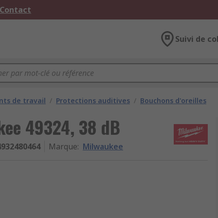
 Contact
Suivi de co
ts de travail
/
Protections auditives
/
Bouchons d'oreilles
ukee 49324, 38 dB
4932480464
Marque
:
Milwaukee