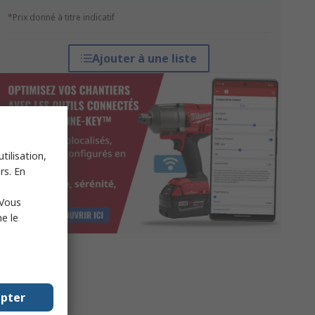
*Prix donné à titre indicatif
Ajouter à une liste
tilisation,
rs. En
 Vous
e le
epter