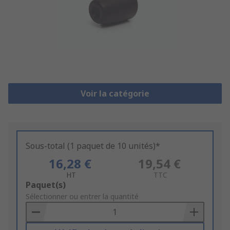
Voir la catégorie
Sous-total (1 paquet de 10 unités)*
16,28 €
19,54 €
HT
TTC
Add
Paquet(s)
to
Sélectionner ou entrer la quantité
Basket