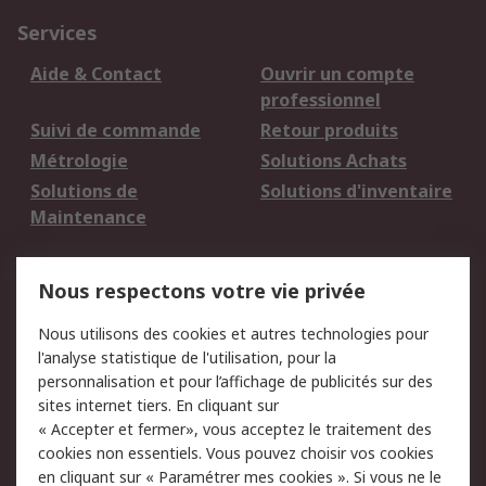
Services
Aide & Contact
Ouvrir un compte
professionnel
Suivi de commande
Retour produits
Métrologie
Solutions Achats
Solutions de
Solutions d'inventaire
Maintenance
Mentions Légales
Nous respectons votre vie privée
Conditions d'utilisation
Politique de cookies
Nous utilisons des cookies et autres technologies pour
du site
l'analyse statistique de l'utilisation, pour la
Politique de protection
Sécurité des E-mails
personnalisation et pour l’affichage de publicités sur des
des données - Mise à
sites internet tiers. En cliquant sur
jour
« Accepter et fermer», vous acceptez le traitement des
Conditions générales
Politique anti-
cookies non essentiels. Vous pouvez choisir vos cookies
de vente
corruption
en cliquant sur « Paramétrer mes cookies ». Si vous ne le