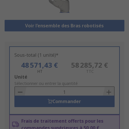
Voir l’ensemble des Bras robotisés
Sous-total (1 unité)*
48 571,43 €
58 285,72 €
HT
TTC
Add
Unité
to
Sélectionner ou entrer la quantité
Basket
Commander
Frais de traitement offerts pour les
commandes supérieures à 50,00 €