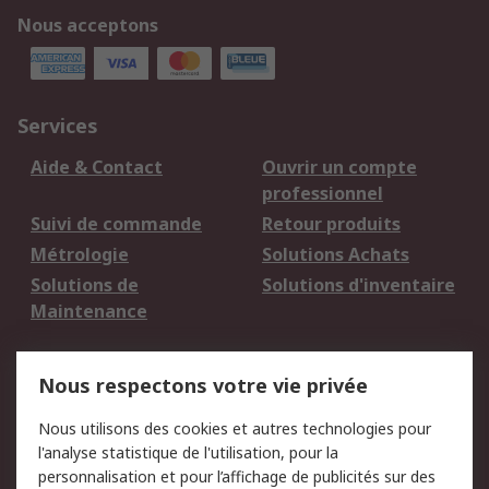
Nous acceptons
Services
Aide & Contact
Ouvrir un compte
professionnel
Suivi de commande
Retour produits
Métrologie
Solutions Achats
Solutions de
Solutions d'inventaire
Maintenance
Mentions Légales
Nous respectons votre vie privée
Conditions d'utilisation
Politique de cookies
Nous utilisons des cookies et autres technologies pour
du site
l'analyse statistique de l'utilisation, pour la
Politique de protection
Sécurité des E-mails
personnalisation et pour l’affichage de publicités sur des