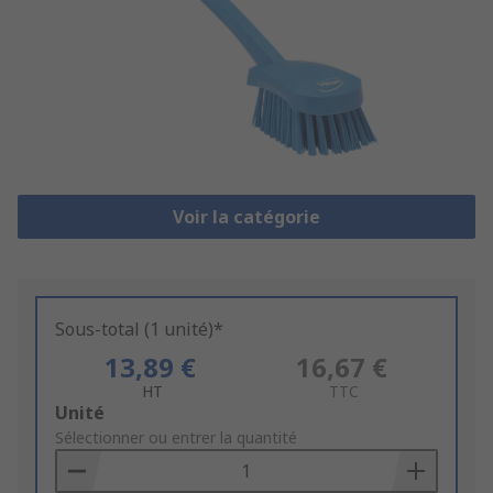
Voir la catégorie
Sous-total (1 unité)*
13,89 €
16,67 €
HT
TTC
Add
Unité
to
Sélectionner ou entrer la quantité
Basket