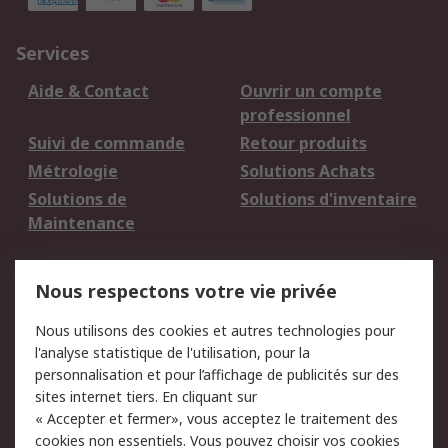
Services
Aide & Contact
Ouvrir un compte
professionnel
Suivi de commande
Retour produits
Métrologie
Solutions Achats
Solutions de
Solutions d'inventaire
Maintenance
Mentions Légales
Nous respectons votre vie privée
Conditions d'utilisation
Politique de cookies
Nous utilisons des cookies et autres technologies pour
du site
l'analyse statistique de l'utilisation, pour la
Politique de protection
Sécurité des E-mails
personnalisation et pour l’affichage de publicités sur des
des données - Mise à
sites internet tiers. En cliquant sur
jour
« Accepter et fermer», vous acceptez le traitement des
Conditions générales
Politique anti-
cookies non essentiels. Vous pouvez choisir vos cookies