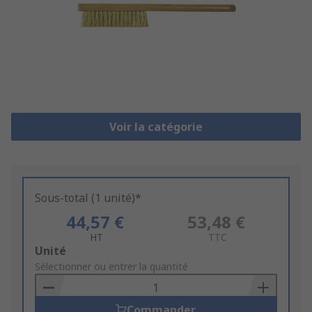
Voir la catégorie
Sous-total (1 unité)*
44,57 €
53,48 €
HT
TTC
Add
Unité
to
Sélectionner ou entrer la quantité
Basket
Commander