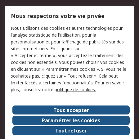
Mentions Légales
Nous respectons votre vie privée
Conditions d'utilisation
Politique de cookies
Nous utilisons des cookies et autres technologies pour
du site
l'analyse statistique de l'utilisation, pour la
Politique de protection
Sécurité des E-mails
personnalisation et pour l’affichage de publicités sur des
des données - Mise à
sites internet tiers. En cliquant sur
jour
« Accepter et fermer», vous acceptez le traitement des
Conditions générales
Politique anti-
cookies non essentiels. Vous pouvez choisir vos cookies
de vente
corruption
en cliquant sur « Paramétrer mes cookies ». Si vous ne le
souhaitez pas, cliquez sur « Tout refuser ». Cela peut
Campagnes marketing
limiter l’accès à certaines fonctionnalités. Pour en savoir
plus, consultez notre
politique de cookies.
A propos de RS
A propos de RS France
Evénements
Tout accepter
Le groupe RS Group Plc
Presse
Paramétrer les cookies
RS dans le monde
Démarche RSE
Tout refuser
Nous rejoindre
RS Particuliers