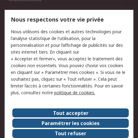
Mentions Légales
Nous respectons votre vie privée
Conditions d'utilisation
Politique de cookies
Nous utilisons des cookies et autres technologies pour
du site
l'analyse statistique de l'utilisation, pour la
Politique de protection
Sécurité des E-mails
personnalisation et pour l’affichage de publicités sur des
des données - Mise à
sites internet tiers. En cliquant sur
jour
« Accepter et fermer», vous acceptez le traitement des
Conditions générales
Politique anti-
cookies non essentiels. Vous pouvez choisir vos cookies
de vente
corruption
en cliquant sur « Paramétrer mes cookies ». Si vous ne le
souhaitez pas, cliquez sur « Tout refuser ». Cela peut
Campagnes marketing
limiter l’accès à certaines fonctionnalités. Pour en savoir
plus, consultez notre
politique de cookies.
A propos de RS
A propos de RS France
Evénements
Tout accepter
Le groupe RS Group Plc
Presse
Paramétrer les cookies
RS dans le monde
Démarche RSE
Tout refuser
Nous rejoindre
RS Particuliers