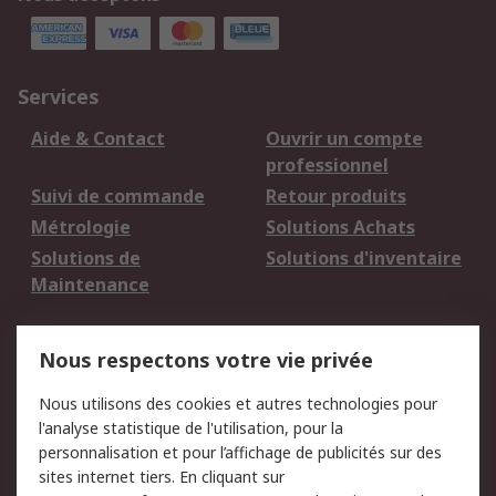
Services
Aide & Contact
Ouvrir un compte
professionnel
Suivi de commande
Retour produits
Métrologie
Solutions Achats
Solutions de
Solutions d'inventaire
Maintenance
Mentions Légales
Nous respectons votre vie privée
Conditions d'utilisation
Politique de cookies
Nous utilisons des cookies et autres technologies pour
du site
l'analyse statistique de l'utilisation, pour la
Politique de protection
Sécurité des E-mails
personnalisation et pour l’affichage de publicités sur des
des données - Mise à
sites internet tiers. En cliquant sur
jour