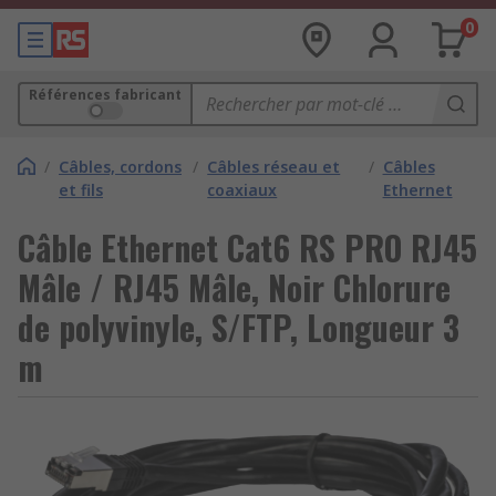
0
Références fabricant
/
Câbles, cordons
/
Câbles réseau et
/
Câbles
et fils
coaxiaux
Ethernet
Câble Ethernet Cat6 RS PRO RJ45
Mâle / RJ45 Mâle, Noir Chlorure
de polyvinyle, S/FTP, Longueur 3
m