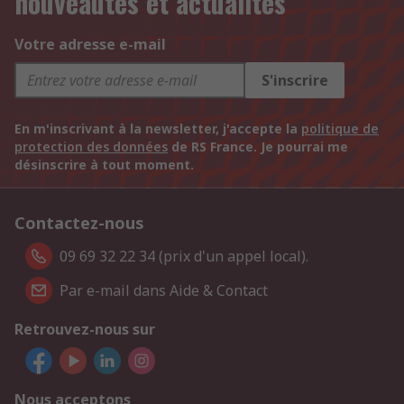
nouveautés et actualités
Votre adresse e-mail
S'inscrire
En m'inscrivant à la newsletter, j'accepte la
politique de
protection des données
de RS France. Je pourrai me
désinscrire à tout moment.
Contactez-nous
09 69 32 22 34 (prix d'un appel local).
Par e-mail dans Aide & Contact
Retrouvez-nous sur
Nous acceptons