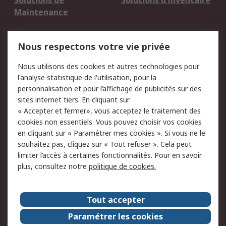
Solutions de
Solutions d'inventaire
Maintenance
Mentions Légales
Nous respectons votre vie privée
Conditions d'utilisation
Politique de cookies
Nous utilisons des cookies et autres technologies pour
du site
l'analyse statistique de l'utilisation, pour la
Politique de protection
Sécurité des E-mails
personnalisation et pour l’affichage de publicités sur des
des données - Mise à
sites internet tiers. En cliquant sur
jour
« Accepter et fermer», vous acceptez le traitement des
Conditions générales
Politique anti-
cookies non essentiels. Vous pouvez choisir vos cookies
de vente
corruption
en cliquant sur « Paramétrer mes cookies ». Si vous ne le
souhaitez pas, cliquez sur « Tout refuser ». Cela peut
Campagnes marketing
limiter l’accès à certaines fonctionnalités. Pour en savoir
plus, consultez notre
politique de cookies.
A propos de RS
A propos de RS France
Evénements
Tout accepter
Le groupe RS Group Plc
Presse
Paramétrer les cookies
RS dans le monde
Démarche RSE