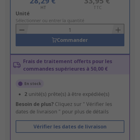
28,29 €
33,95 €
HT
TTC
Add
Unité
to
Sélectionner ou entrer la quantité
Basket
Commander
Frais de traitement offerts pour les
commandes supérieures à 50,00 €
En stock
2
unité(s) prête(s) à être expédiée(s)
Besoin de plus?
Cliquez sur " Vérifier les
dates de livraison " pour plus de détails
Vérifier les dates de livraison