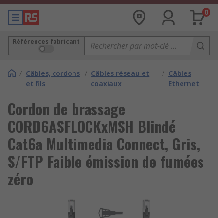
0
Références fabricant
/
Câbles, cordons
/
Câbles réseau et
/
Câbles
et fils
coaxiaux
Ethernet
Cordon de brassage
CORD6ASFLOCKxMSH Blindé
Cat6a Multimedia Connect, Gris,
S/FTP Faible émission de fumées
zéro