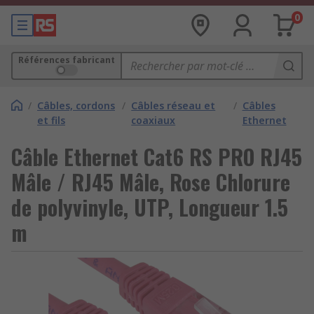
0
Références fabricant
/
Câbles, cordons
/
Câbles réseau et
/
Câbles
et fils
coaxiaux
Ethernet
Câble Ethernet Cat6 RS PRO RJ45
Mâle / RJ45 Mâle, Rose Chlorure
de polyvinyle, UTP, Longueur 1.5
m