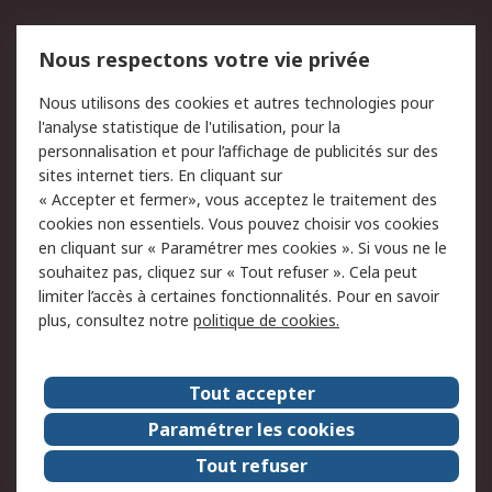
Mentions Légales
Nous respectons votre vie privée
Conditions d'utilisation
Politique de cookies
Nous utilisons des cookies et autres technologies pour
du site
l'analyse statistique de l'utilisation, pour la
Politique de protection
Sécurité des E-mails
personnalisation et pour l’affichage de publicités sur des
des données - Mise à
sites internet tiers. En cliquant sur
jour
« Accepter et fermer», vous acceptez le traitement des
Conditions générales
Politique anti-
cookies non essentiels. Vous pouvez choisir vos cookies
de vente
corruption
en cliquant sur « Paramétrer mes cookies ». Si vous ne le
souhaitez pas, cliquez sur « Tout refuser ». Cela peut
Campagnes marketing
limiter l’accès à certaines fonctionnalités. Pour en savoir
plus, consultez notre
politique de cookies.
A propos de RS
A propos de RS France
Evénements
Tout accepter
Le groupe RS Group Plc
Presse
Paramétrer les cookies
RS dans le monde
Démarche RSE
Tout refuser
Nous rejoindre
RS Particuliers