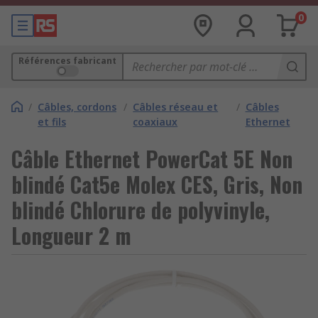
0
Références fabricant
/
Câbles, cordons
/
Câbles réseau et
/
Câbles
et fils
coaxiaux
Ethernet
Câble Ethernet PowerCat 5E Non
blindé Cat5e Molex CES, Gris, Non
blindé Chlorure de polyvinyle,
Longueur 2 m