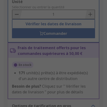
Add
Unité
to
Sélectionner ou entrer la quantité
Basket
Vérifier les dates de livraison
Commander
Frais de traitement offerts pour les
commandes supérieures à 50,00 €
En stock
171
unité(s) prête(s) à être expédiée(s)
d'un autre centre de distribution
Besoin de plus?
Cliquez sur " Vérifier les
dates de livraison " pour plus de détails
Options de tarification en gros