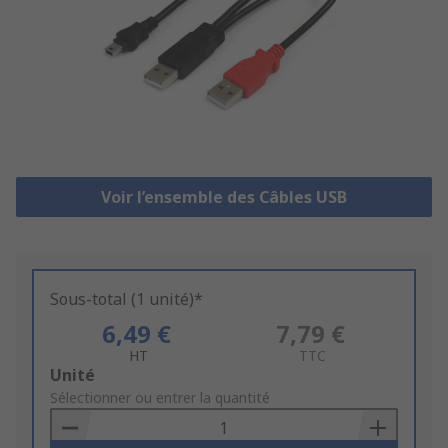
Voir l’ensemble des Câbles USB
Sous-total (1 unité)*
6,49 €
7,79 €
HT
TTC
Add
Unité
to
Sélectionner ou entrer la quantité
Basket