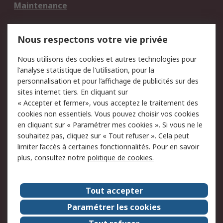
Maintenance
Mentions Légales
Nous respectons votre vie privée
Conditions d'utilisation
Politique de cookies
Nous utilisons des cookies et autres technologies pour
du site
l'analyse statistique de l'utilisation, pour la
Politique de protection
Sécurité des E-mails
personnalisation et pour l’affichage de publicités sur des
des données - Mise à
sites internet tiers. En cliquant sur
jour
« Accepter et fermer», vous acceptez le traitement des
Conditions générales
Politique anti-
cookies non essentiels. Vous pouvez choisir vos cookies
de vente
corruption
en cliquant sur « Paramétrer mes cookies ». Si vous ne le
souhaitez pas, cliquez sur « Tout refuser ». Cela peut
Campagnes marketing
limiter l’accès à certaines fonctionnalités. Pour en savoir
plus, consultez notre
politique de cookies.
A propos de RS
A propos de RS France
Evénements
Tout accepter
Le groupe RS Group Plc
Presse
Paramétrer les cookies
RS dans le monde
Démarche RSE