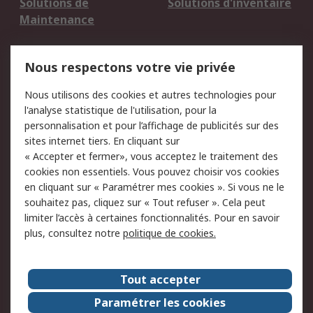
Solutions de
Solutions d'inventaire
Maintenance
Mentions Légales
Nous respectons votre vie privée
Conditions d'utilisation
Politique de cookies
Nous utilisons des cookies et autres technologies pour
du site
l'analyse statistique de l'utilisation, pour la
Politique de protection
Sécurité des E-mails
personnalisation et pour l’affichage de publicités sur des
des données - Mise à
sites internet tiers. En cliquant sur
jour
« Accepter et fermer», vous acceptez le traitement des
Conditions générales
Politique anti-
cookies non essentiels. Vous pouvez choisir vos cookies
de vente
corruption
en cliquant sur « Paramétrer mes cookies ». Si vous ne le
souhaitez pas, cliquez sur « Tout refuser ». Cela peut
Campagnes marketing
limiter l’accès à certaines fonctionnalités. Pour en savoir
plus, consultez notre
politique de cookies.
A propos de RS
A propos de RS France
Evénements
Tout accepter
Le groupe RS Group Plc
Presse
Paramétrer les cookies
RS dans le monde
Démarche RSE