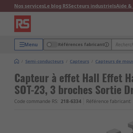
Nos services
Le blog RS
Secteurs industriels
Aide &
Menu
Références fabricant
/
Semi-conducteurs
/
Capteurs
/
Capteurs de mo
Capteur à effet Hall Effet H
SOT-23, 3 broches Sortie D
Code commande RS
:
218-6334
Référence fabricant
: