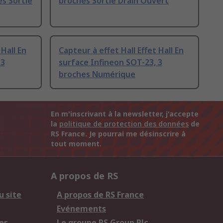
es Sortie
broches Sortie Drain Ouvert
 Hall En
Capteur à effet Hall Effet Hall En
 3
surface Infineon SOT-23, 3
broches Numérique
En m'inscrivant à la newsletter, j'accepte
la
politique de protection des données
de
RS France. Je pourrai me désinscrire à
tout moment.
A propos de RS
u site
A propos de RS France
Evénements
es
Le groupe RS Group Plc