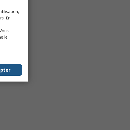
tilisation,
rs. En
 Vous
e le
epter