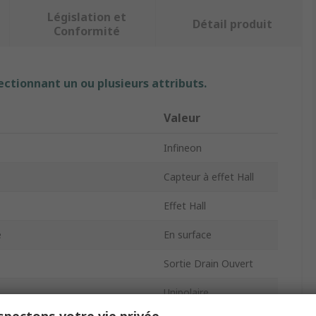
Législation et
Détail produit
Conformité
ectionnant un ou plusieurs attributs.
Valeur
Infineon
Capteur à effet Hall
Effet Hall
e
En surface
Sortie Drain Ouvert
Unipolaire
pectons votre vie privée