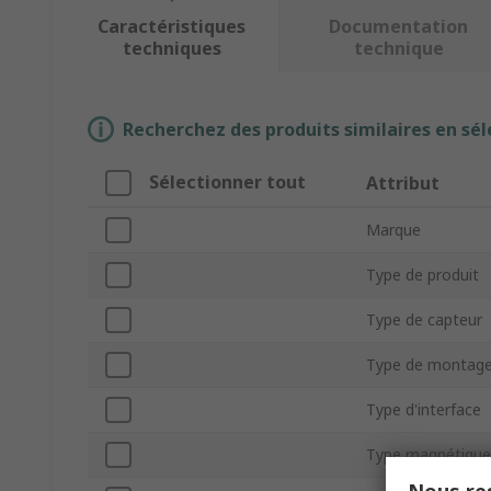
Caractéristiques
Documentation
techniques
technique
Recherchez des produits similaires en sél
Sélectionner tout
Attribut
Marque
Type de produit
Type de capteur
Type de montag
Type d'interface
Type magnétique
Nous res