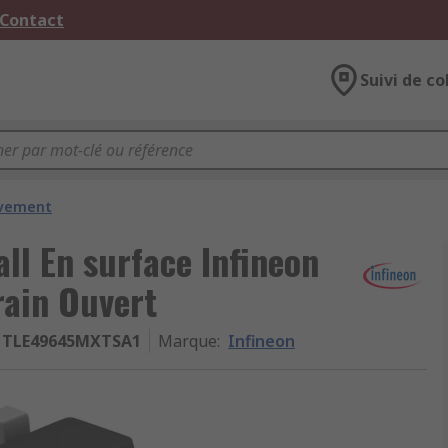
 Contact
Suivi de co
uvement
all En surface Infineon
rain Ouvert
TLE49645MXTSA1
Marque
:
Infineon