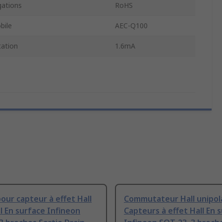
ations
RoHS
bile
AEC-Q100
tation
1.6mA
our capteur à effet Hall
Commutateur Hall unipol
ll En surface Infineon
Capteurs à effet Hall En 