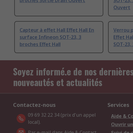
broches Sortie Drain Ouvert
SOT-23, 
Ouvert
Capteur à effet Hall Effet Hall En
Verrou p
surface Infineon SOT-23, 3
Effet Ha
broches Effet Hall
SOT-23, 
Soyez informé.e de nos dernière
nouveautés et actualités
Contactez-nous
Services
09 69 32 22 34 (prix d'un appel
Aide & C
local).
Ouvrir u
Par e-mail dans Aide & Contact
Suivi de