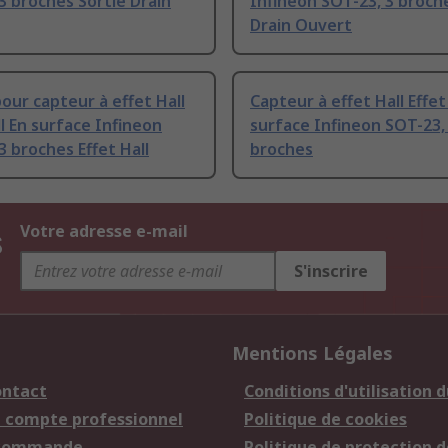
3 broches Sortie Drain
Infineon SOT-23, 3 broch
Drain Ouvert
our capteur à effet Hall
Capteur à effet Hall Effet
ll En surface Infineon
surface Infineon SOT-23,
3 broches Effet Hall
broches
s
Votre adresse e-mail
S'inscrire
Mentions Légales
ontact
Conditions d'utilisation d
n compte professionnel
Politique de cookies
 commande
Politique de protection d