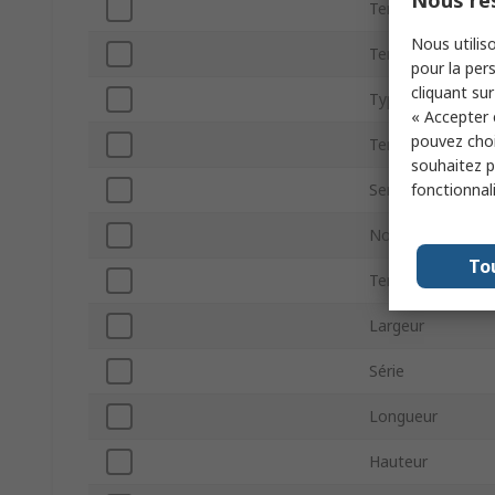
Tension d'alimen
Nous utiliso
Tension d'alime
pour la pers
cliquant sur
Type de Boitier
« Accepter 
pouvez choi
Température min
souhaitez pa
fonctionnal
Sensibilité
Nombre de broc
To
Température d'ut
Largeur
Série
Longueur
Hauteur