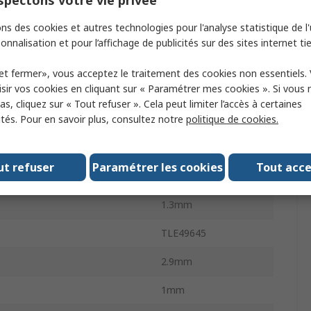
tation minimum
3V
ns des cookies et autres technologies pour l'analyse statistique de l'u
ntation maximum
32V
onnalisation et pour l’affichage de publicités sur des sites internet tie
SOT-23
et fermer», vous acceptez le traitement des cookies non essentiels.
sir vos cookies en cliquant sur « Paramétrer mes cookies ». Si vous n
imum de fonctionnement
-40°C
s, cliquez sur « Tout refuser ». Cela peut limiter l’accès à certaines
ités. Pour en savoir plus, consultez notre
politique de cookies.
10mT
hes
3
ut refuser
Paramétrer les cookies
Tout acc
ilisation maximum
170°C
1.3mm
TLE49645
2.9mm
1mm