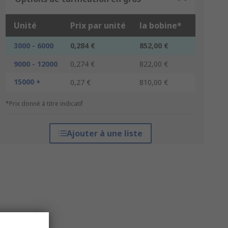
Unité
Prix par unité
la bobine*
3000 - 6000
0,284 €
852,00 €
9000 - 12000
0,274 €
822,00 €
15000 +
0,27 €
810,00 €
*Prix donné à titre indicatif
Ajouter à une liste