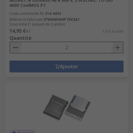
MOSFET N Infineon 48 A 600 V, 3 broches, TO-247
600V CoolMOS P7
Code commande RS
214-4434
Référence fabricant
IPW60R060P7XKSA1
Sous-total (1 paquet de 2 unités)
14,95 €
HT
7,475 €/unité
Quantité
Ajouter