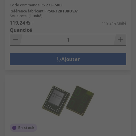
Code commande RS
273-7403
Référence fabricant
FP50R12KT3BOSA1
Sous-total (1 unité)
119,24 €
HT
119,24 €/unité
Quantité
Ajouter
En stock