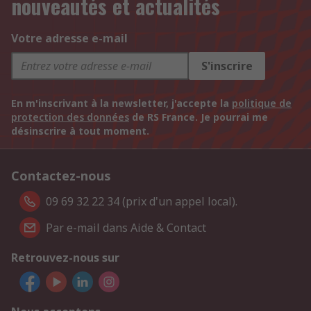
nouveautés et actualités
Votre adresse e-mail
S'inscrire
En m'inscrivant à la newsletter, j'accepte la
politique de
protection des données
de RS France. Je pourrai me
désinscrire à tout moment.
Contactez-nous
09 69 32 22 34 (prix d'un appel local).
Par e-mail dans Aide & Contact
Retrouvez-nous sur