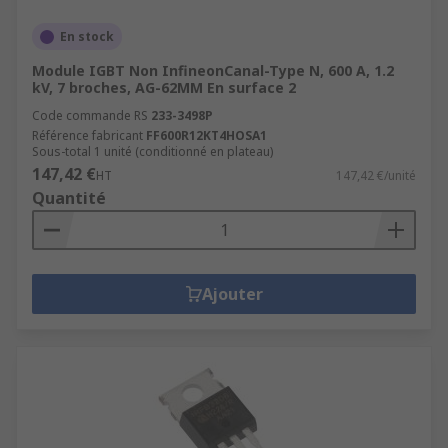
En stock
Module IGBT Non InfineonCanal-Type N, 600 A, 1.2
kV, 7 broches, AG-62MM En surface 2
Code commande RS
233-3498P
Référence fabricant
FF600R12KT4HOSA1
Sous-total 1 unité (conditionné en plateau)
147,42 €
HT
147,42 €/unité
Quantité
Ajouter