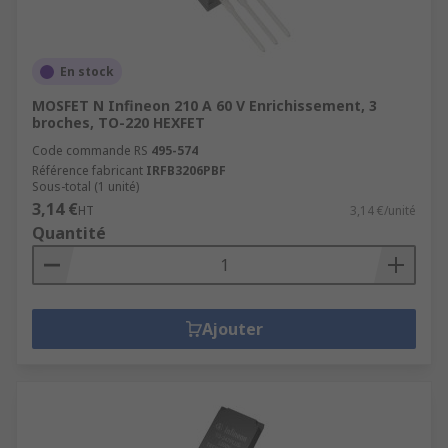
En stock
MOSFET N Infineon 210 A 60 V Enrichissement, 3
broches, TO-220 HEXFET
Code commande RS
495-574
Référence fabricant
IRFB3206PBF
Sous-total (1 unité)
3,14 €
HT
3,14 €/unité
Quantité
Ajouter