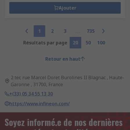
Ajouter
1
2
3
735
Résultats par page
20
50
100
Retour en haut
2 ter, rue Marcel Doret Burolines II Blagnac , Haute-
Garonne , 31700, France
+(33) 05 34 55 13 30
https://www.infineon.com/
Soyez informé.e de nos dernières