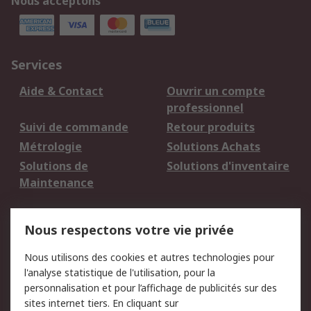
Nous acceptons
Services
Aide & Contact
Ouvrir un compte
professionnel
Suivi de commande
Retour produits
Métrologie
Solutions Achats
Solutions de
Solutions d'inventaire
Maintenance
Mentions Légales
Nous respectons votre vie privée
Conditions d'utilisation
Politique de cookies
Nous utilisons des cookies et autres technologies pour
du site
l'analyse statistique de l'utilisation, pour la
Politique de protection
Sécurité des E-mails
personnalisation et pour l’affichage de publicités sur des
des données - Mise à
sites internet tiers. En cliquant sur