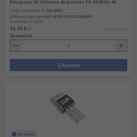
Récepteur RF Infineon 40 broches PG-VF2BGA-40
Code commande RS
260-8883
Référence fabricant
BGT60TR13CE6327XUMA1
Sous-total (1 unité)
16,26 €
HT
16,26 €/unité
Quantité
Ajouter
En stock