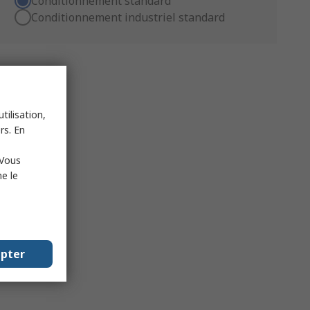
Conditionnement standard
Conditionnement industriel standard
tilisation,
rs. En
 Vous
e le
epter