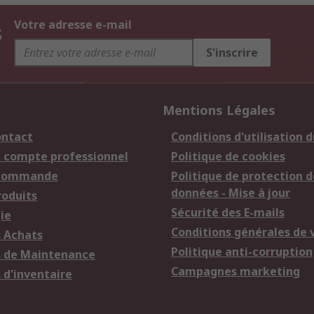
s
Votre adresse e-mail
S'inscrire
Mentions Légales
ontact
Conditions d'utilisation d
n compte professionnel
Politique de cookies
 commande
Politique de protection d
données - Mise à jour
roduits
Sécurité des E-mails
ie
Conditions générales de 
s Achats
Politique anti-corruption
s de Maintenance
Campagnes marketing
 d'inventaire