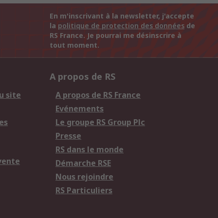
En m'inscrivant à la newsletter, j'accepte
la
politique de protection des données
de
RS France. Je pourrai me désinscrire à
tout moment.
A propos de RS
u site
A propos de RS France
Evénements
es
Le groupe RS Group Plc
Presse
RS dans le monde
vente
Démarche RSE
Nous rejoindre
RS Particuliers