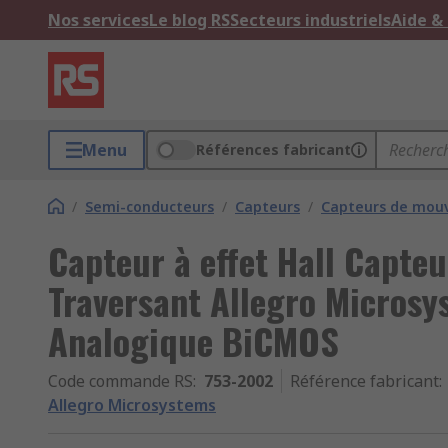
Nos services
Le blog RS
Secteurs industriels
Aide &
Menu
Références fabricant
/
Semi-conducteurs
/
Capteurs
/
Capteurs de mo
Capteur à effet Hall Capteur
Traversant Allegro Microsy
Analogique BiCMOS
Code commande RS
:
753-2002
Référence fabricant
:
Allegro Microsystems