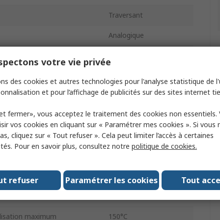
Traversant
Analogique
Linéaire
pectons votre vie privée
uence maximum
17kHz
ns des cookies et autres technologies pour l'analyse statistique de l'u
onnalisation et pour l’affichage de publicités sur des sites internet tie
tation minimum
4.5V
et fermer», vous acceptez le traitement des cookies non essentiels.
SIP
sir vos cookies en cliquant sur « Paramétrer mes cookies ». Si vous n
s, cliquez sur « Tout refuser ». Cela peut limiter l’accès à certaines
tation maximum
5.5V
ités. Pour en savoir plus, consultez notre
politique de cookies.
2.5mV/g
imum de fonctionnement
-40°C
ut refuser
Paramétrer les cookies
Tout acc
es
3
ilisation maximum
150°C