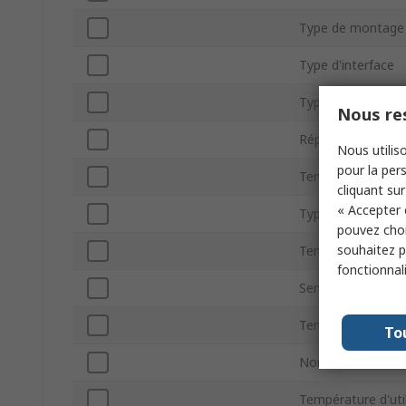
Type de montage
Type d'interface
Type magnétique
Nous res
Réponse en fréq
Nous utiliso
pour la pers
Tension d'alimen
cliquant sur
« Accepter 
Type de Boitier
pouvez choi
souhaitez pa
Tension d'alimen
fonctionnal
Sensibilité
Température min
To
Nombre de broch
Température d'ut