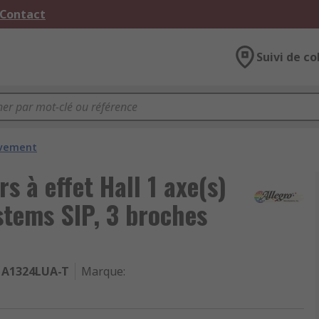
 Contact
Suivi de co
uvement
s à effet Hall 1 axe(s)
stems SIP, 3 broches
A1324LUA-T
Marque
: