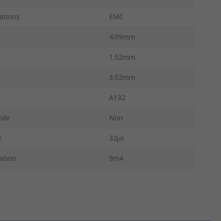
ations
EMC
4.09mm
1.52mm
3.02mm
A132
ile
Non
e
32μs
ation
9mA