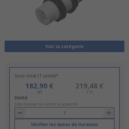
Voir la catégorie
Sous-total (1 unité)*
182,90 €
219,48 €
HT
TTC
Add
Unité
to
Sélectionner ou entrer la quantité
Basket
Vérifier les dates de livraison