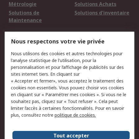
Métrologie
Solutions Achats
Solutions de
Solutions d'inventaire
Maintenance
Mentions Légales
Nous respectons votre vie privée
Conditions d'utilisation
Politique de cookies
Nous utilisons des cookies et autres technologies pour
du site
l'analyse statistique de l'utilisation, pour la
Politique de protection
Sécurité des E-mails
personnalisation et pour l’affichage de publicités sur des
des données - Mise à
sites internet tiers. En cliquant sur
jour
« Accepter et fermer», vous acceptez le traitement des
Conditions générales
Politique anti-
cookies non essentiels. Vous pouvez choisir vos cookies
de vente
corruption
en cliquant sur « Paramétrer mes cookies ». Si vous ne le
souhaitez pas, cliquez sur « Tout refuser ». Cela peut
Campagnes marketing
limiter l’accès à certaines fonctionnalités. Pour en savoir
plus, consultez notre
politique de cookies.
A propos de RS
A propos de RS France
Evénements
Tout accepter