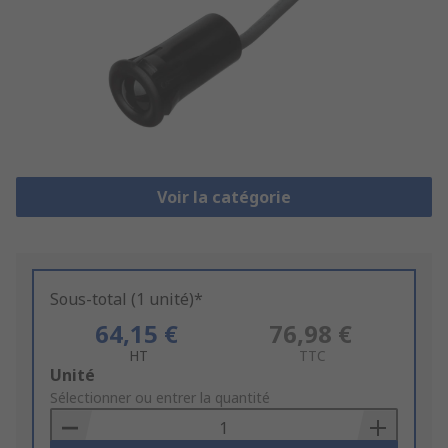
Voir la catégorie
Sous-total (1 unité)*
64,15 €
76,98 €
HT
TTC
Add
Unité
to
Sélectionner ou entrer la quantité
Basket