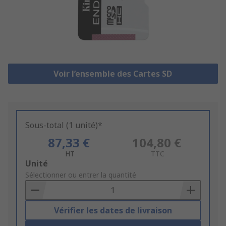
Voir l’ensemble des Cartes SD
Sous-total (1 unité)*
87,33 €
104,80 €
HT
TTC
Add
Unité
to
Sélectionner ou entrer la quantité
Basket
Vérifier les dates de livraison