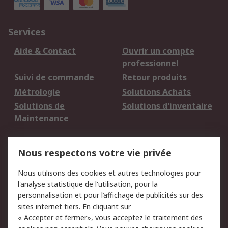
Services
Aide & Contact
Ouvrir un compte
professionnel
Suivi de commande
Retour produits
Métrologie
Solutions Achats
Solutions de
Solutions d'inventaire
Maintenance
Mentions Légales
Nous respectons votre vie privée
Conditions d'utilisation
Politique de cookies
Nous utilisons des cookies et autres technologies pour
du site
l'analyse statistique de l'utilisation, pour la
Politique de protection
Sécurité des E-mails
personnalisation et pour l’affichage de publicités sur des
des données - Mise à
sites internet tiers. En cliquant sur
jour
« Accepter et fermer», vous acceptez le traitement des