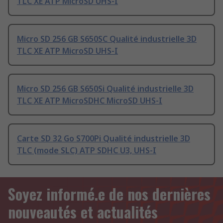
TLC XE ATP MicroSD UHS-I
Micro SD 256 GB S650SC Qualité industrielle 3D
TLC XE ATP MicroSD UHS-I
Micro SD 256 GB S650Si Qualité industrielle 3D
TLC XE ATP MicroSDHC MicroSD UHS-I
Carte SD 32 Go S700Pi Qualité industrielle 3D
TLC (mode SLC) ATP SDHC U3, UHS-I
Soyez informé.e de nos dernières
nouveautés et actualités