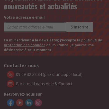
nouveautés et actualités
Votre adresse e-mail
S'inscrire
En m'inscrivant à la newsletter, j'accepte la
politique de
protection des données
de RS France. Je pourrai me
désinscrire à tout moment.
Contactez-nous
09 69 32 22 34 (prix d'un appel local).
Par e-mail dans Aide & Contact
Retrouvez-nous sur