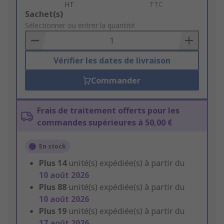
HT
TTC
Add
Sachet(s)
to
Sélectionner ou entrer la quantité
Basket
Vérifier les dates de livraison
Commander
Frais de traitement offerts pour les
commandes supérieures à 50,00 €
En stock
Plus
14
unité(s) expédiée(s) à partir du
10 août 2026
Plus
88
unité(s) expédiée(s) à partir du
10 août 2026
Plus
19
unité(s) expédiée(s) à partir du
17 août 2026