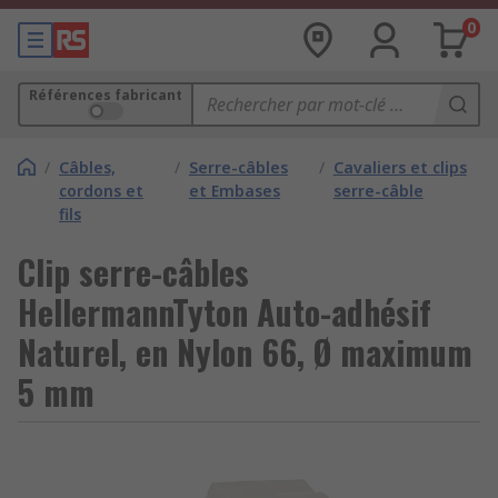
0
Références fabricant
/
Câbles,
/
Serre-câbles
/
Cavaliers et clips
cordons et
et Embases
serre-câble
fils
Clip serre-câbles
HellermannTyton Auto-adhésif
Naturel, en Nylon 66, Ø maximum
5 mm