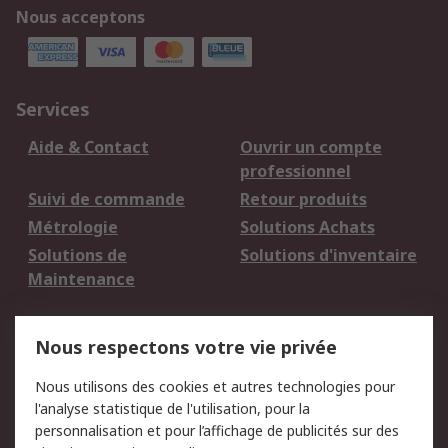
Nous acceptons
Services
Aide & Contact
Ouvrir un compte
professionnel
Suivi de commande
Retour produits
Métrologie
Solutions Achats
Solutions de
Solutions d'inventaire
Maintenance
Mentions Légales
Nous respectons votre vie privée
Conditions d'utilisation
Politique de cookies
Nous utilisons des cookies et autres technologies pour
du site
l'analyse statistique de l'utilisation, pour la
Politique de protection
Sécurité des E-mails
personnalisation et pour l’affichage de publicités sur des
des données - Mise à