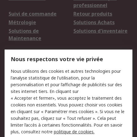
professionnel
Suivi de commande
Retour produits
Métrologie
Solutions Achats
Solutions de
Solutions d'inventaire
Maintenance
Mentions Légales
Nous respectons votre vie privée
Conditions d'utilisation
Politique de cookies
Nous utilisons des cookies et autres technologies pour
du site
l'analyse statistique de l'utilisation, pour la
Politique de protection
Sécurité des E-mails
personnalisation et pour l’affichage de publicités sur des
des données - Mise à
sites internet tiers. En cliquant sur
jour
« Accepter et fermer», vous acceptez le traitement des
Conditions générales
Politique anti-
cookies non essentiels. Vous pouvez choisir vos cookies
de vente
corruption
en cliquant sur « Paramétrer mes cookies ». Si vous ne le
souhaitez pas, cliquez sur « Tout refuser ». Cela peut
Campagnes marketing
limiter l’accès à certaines fonctionnalités. Pour en savoir
plus, consultez notre
politique de cookies.
A propos de RS