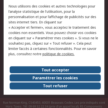
Conditions d'utilisation
Politique de cookies
Nous utilisons des cookies et autres technologies pour
du site
l'analyse statistique de l'utilisation, pour la
Politique de protection
Sécurité des E-mails
personnalisation et pour l’affichage de publicités sur des
des données - Mise à
sites internet tiers. En cliquant sur
jour
« Accepter et fermer», vous acceptez le traitement des
Conditions générales
Politique anti-
cookies non essentiels. Vous pouvez choisir vos cookies
de vente
corruption
en cliquant sur « Paramétrer mes cookies ». Si vous ne le
souhaitez pas, cliquez sur « Tout refuser ». Cela peut
Campagnes marketing
limiter l’accès à certaines fonctionnalités. Pour en savoir
plus, consultez notre
politique de cookies.
A propos de RS
A propos de RS France
Evénements
Tout accepter
Le groupe RS Group Plc
Presse
Paramétrer les cookies
RS dans le monde
Démarche RSE
Tout refuser
Nous rejoindre
RS Particuliers
Rue Norman King, CS40453, 60031 Beauvais Cedex. Les prix indiqués sont
Hors Taxes. Tél: 09 69 32 22 34 (prix d'un appel local).
RS Components