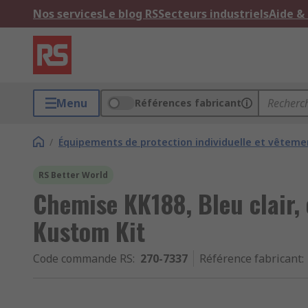
Nos services
Le blog RS
Secteurs industriels
Aide &
Menu
Références fabricant
/
Équipements de protection individuelle et vêtemen
RS Better World
Chemise KK188, Bleu clair, 
Kustom Kit
Code commande RS
:
270-7337
Référence fabricant
: