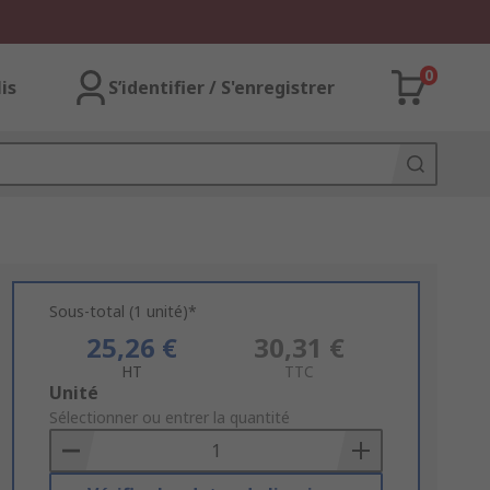
0
lis
S’identifier / S'enregistrer
Sous-total (1 unité)*
25,26 €
30,31 €
HT
TTC
Add
Unité
to
Sélectionner ou entrer la quantité
Basket