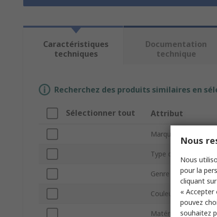
Caractéristiques
Documentation
techniques
technique
Recherchez des produits similaires en sél
Sélectionner tout
Attribut
Marque
Nous res
Type de produit
Nous utiliso
pour la pers
Genre
cliquant sur
« Accepter 
Couleur
pouvez choi
souhaitez pa
Matériau