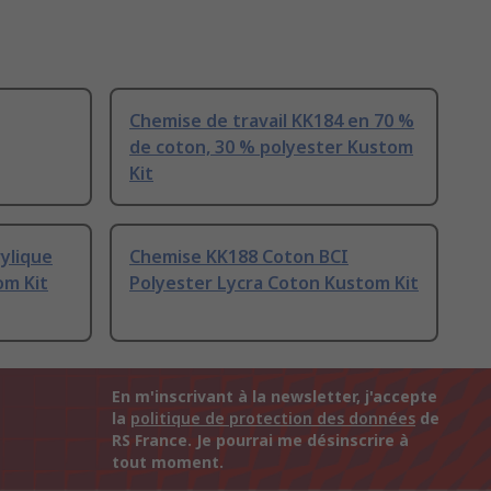
Chemise de travail KK184 en 70 %
de coton, 30 % polyester Kustom
Kit
ylique
Chemise KK188 Coton BCI
om Kit
Polyester Lycra Coton Kustom Kit
En m'inscrivant à la newsletter, j'accepte
la
politique de protection des données
de
RS France. Je pourrai me désinscrire à
tout moment.