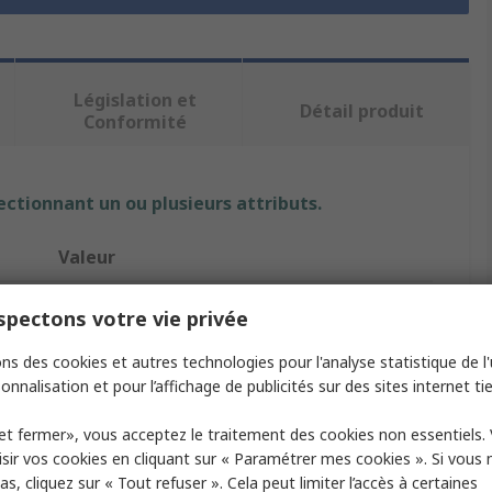
Législation et
Détail produit
Conformité
ectionnant un ou plusieurs attributs.
Valeur
Kustom Kit
pectons votre vie privée
Chemise
ns des cookies et autres technologies pour l'analyse statistique de l'u
onnalisation et pour l’affichage de publicités sur des sites internet tie
Homme
et fermer», vous acceptez le traitement des cookies non essentiels.
Bleu clair
sir vos cookies en cliquant sur « Paramétrer mes cookies ». Si vous n
s, cliquez sur « Tout refuser ». Cela peut limiter l’accès à certaines
Coton, Polyester