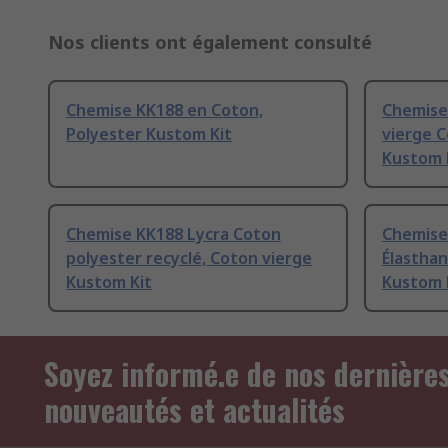
Nos clients ont également consulté
Chemise KK188 en Coton,
Chemise
Polyester Kustom Kit
vierge C
Kustom 
Chemise KK188 Lycra Coton
Chemise
polyester recyclé, Coton vierge
Élasthan
Kustom Kit
Kustom 
Soyez informé.e de nos dernière
nouveautés et actualités