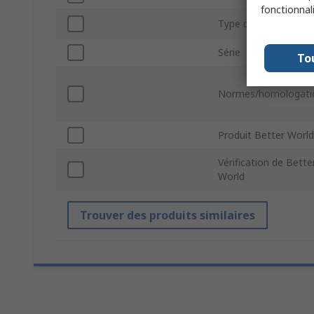
fonctionnal
Type de gaine
Série
To
Normes/homologati
Produit Better World
Vérification de Bette
World
Trouver des produits similaires