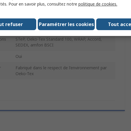
ités. Pour en savoir plus, consultez notre
politique de cookies.
Long
KK188
ut refuser
Paramétrer les cookies
Tout acc
RMG Sustainability Council (RSC), OEKO-TEX
ons
STeP, Oeko-Tex Standard 100, WRAP, Accord,
SEDEX, amfori BSCI
Oui
r
Fabriqué dans le respect de l'environnement par
Oeko-Tex