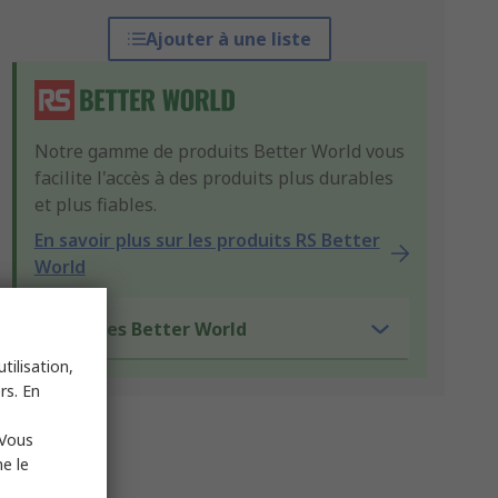
Ajouter à une liste
Notre gamme de produits Better World vous
facilite l'accès à des produits plus durables
et plus fiables.
En savoir plus sur les produits RS Better
World
Critères Better World
tilisation,
rs. En
 Vous
e le