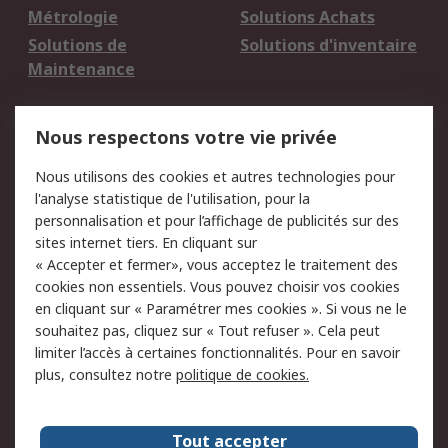
Métrologie
Solutions Achats
Solutions de
Solutions d'inventaire
Maintenance
Mentions Légales
Nous respectons votre vie privée
Conditions d'utilisation
Politique de cookies
Nous utilisons des cookies et autres technologies pour
du site
l'analyse statistique de l'utilisation, pour la
Politique de protection
Sécurité des E-mails
personnalisation et pour l’affichage de publicités sur des
des données - Mise à
sites internet tiers. En cliquant sur
jour
« Accepter et fermer», vous acceptez le traitement des
Conditions générales
Politique anti-
cookies non essentiels. Vous pouvez choisir vos cookies
de vente
corruption
en cliquant sur « Paramétrer mes cookies ». Si vous ne le
souhaitez pas, cliquez sur « Tout refuser ». Cela peut
Campagnes marketing
limiter l’accès à certaines fonctionnalités. Pour en savoir
plus, consultez notre
politique de cookies.
A propos de RS
A propos de RS France
Evénements
Tout accepter