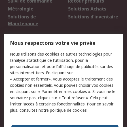
Suivi de commande
Retour produits
Métrologie
Solutions Achats
Solutions de
Solutions d'inventaire
Maintenance
Mentions Légales
Nous respectons votre vie privée
Conditions d'utilisation
Politique de cookies
Nous utilisons des cookies et autres technologies pour
du site
l'analyse statistique de l'utilisation, pour la
Politique de protection
Sécurité des E-mails
personnalisation et pour l’affichage de publicités sur des
des données - Mise à
sites internet tiers. En cliquant sur
jour
« Accepter et fermer», vous acceptez le traitement des
Conditions générales
Politique anti-
cookies non essentiels. Vous pouvez choisir vos cookies
de vente
corruption
en cliquant sur « Paramétrer mes cookies ». Si vous ne le
souhaitez pas, cliquez sur « Tout refuser ». Cela peut
Campagnes marketing
limiter l’accès à certaines fonctionnalités. Pour en savoir
plus, consultez notre
politique de cookies.
A propos de RS
A propos de RS France
Evénements