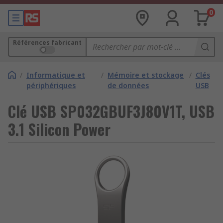
0
Références fabricant
/
Informatique et
/
Mémoire et stockage
/
Clés
périphériques
de données
USB
Clé USB SP032GBUF3J80V1T, USB
3.1 Silicon Power