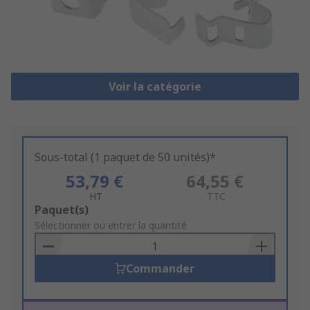
Voir la catégorie
Sous-total (1 paquet de 50 unités)*
53,79 €
64,55 €
HT
TTC
Add
Paquet(s)
to
Sélectionner ou entrer la quantité
Basket
Commander