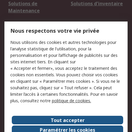
Solutions de
Solutions d'inventaire
Maintenance
Mentions Légales
Nous respectons votre vie privée
Conditions d'utilisation
Politique de cookies
Nous utilisons des cookies et autres technologies pour
du site
l'analyse statistique de l'utilisation, pour la
Politique de protection
Sécurité des E-mails
personnalisation et pour l’affichage de publicités sur des
des données - Mise à
sites internet tiers. En cliquant sur
jour
« Accepter et fermer», vous acceptez le traitement des
Conditions générales
Politique anti-
cookies non essentiels. Vous pouvez choisir vos cookies
de vente
corruption
en cliquant sur « Paramétrer mes cookies ». Si vous ne le
souhaitez pas, cliquez sur « Tout refuser ». Cela peut
Campagnes marketing
limiter l’accès à certaines fonctionnalités. Pour en savoir
plus, consultez notre
politique de cookies.
A propos de RS
A propos de RS France
Evénements
Tout accepter
Le groupe RS Group Plc
Presse
Paramétrer les cookies