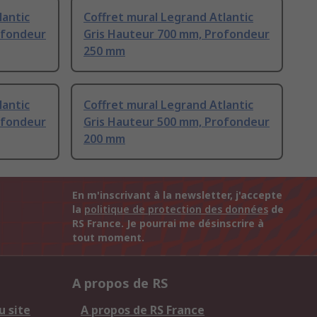
lantic
Coffret mural Legrand Atlantic
ofondeur
Gris Hauteur 700 mm, Profondeur
250 mm
lantic
Coffret mural Legrand Atlantic
ofondeur
Gris Hauteur 500 mm, Profondeur
200 mm
En m'inscrivant à la newsletter, j'accepte
la
politique de protection des données
de
RS France. Je pourrai me désinscrire à
tout moment.
A propos de RS
u site
A propos de RS France