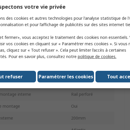
pectons votre vie privée
 du corps
Acier
ns des cookies et autres technologies pour l'analyse statistique de l'u
ansparente
Non
onnalisation et pour l’affichage de publicités sur des sites internet tie
IP66
et fermer», vous acceptez le traitement des cookies non essentiels.
sir vos cookies en cliquant sur « Paramétrer mes cookies ». Si vous n
e châssis
Oui
s, cliquez sur « Tout refuser ». Cela peut limiter l’accès à certaines
ités. Pour en savoir plus, consultez notre
politique de cookies.
verrouillage de porte
Clé
e presse-étoupe
Non
ut refuser
Paramétrer les cookies
Tout acc
Gris
montage interne
Rail perforé
de montage
Oui
externe
200mm
Atlantic