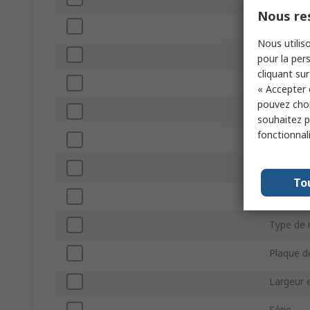
Nous res
Matériau
Nous utiliso
Porte tr
pour la pers
cliquant sur
Indice IP
« Accepter 
pouvez choi
Plaque d
souhaitez pa
fonctionnal
Type de 
Plaque d
To
Couleur
Type de 
Plaque 
Largeur 
Série