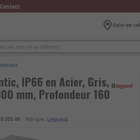
 Contact
Suivi de co
s muraux
tic, IP66 en Acier, Gris,
300 mm, Profondeur 160
0 355 00
Marque
:
Legrand