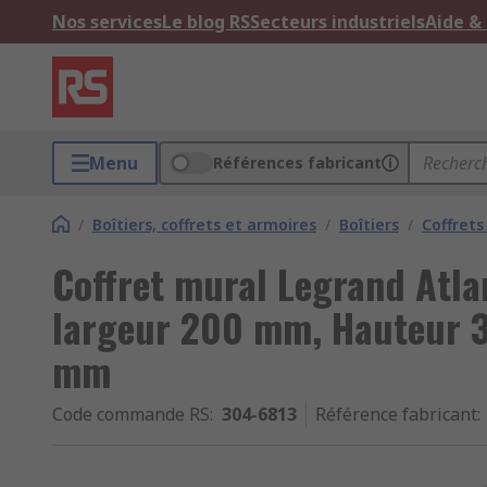
Nos services
Le blog RS
Secteurs industriels
Aide &
Menu
Références fabricant
/
Boîtiers, coffrets et armoires
/
Boîtiers
/
Coffret
Coffret mural Legrand Atlan
largeur 200 mm, Hauteur 
mm
Code commande RS
:
304-6813
Référence fabricant
: