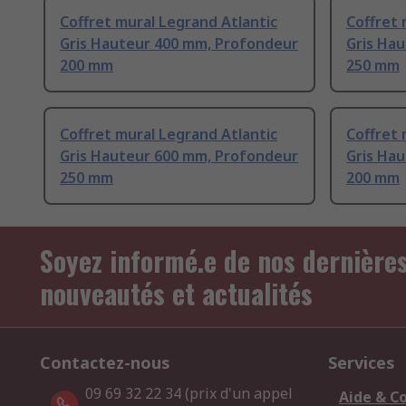
Coffret mural Legrand Atlantic
Coffret 
Gris Hauteur 400 mm, Profondeur
Gris Ha
200 mm
250 mm
Coffret mural Legrand Atlantic
Coffret 
Gris Hauteur 600 mm, Profondeur
Gris Ha
250 mm
200 mm
Soyez informé.e de nos dernière
nouveautés et actualités
Contactez-nous
Services
09 69 32 22 34 (prix d'un appel
Aide & C