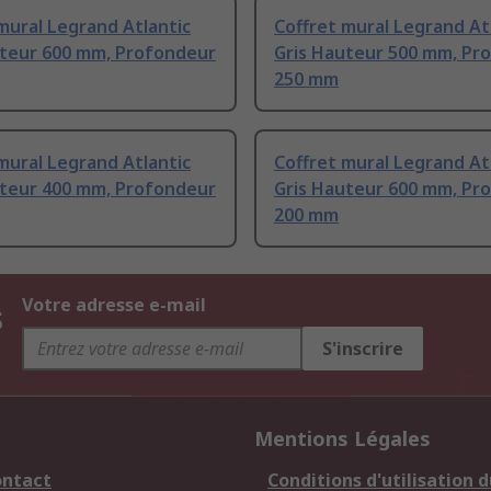
mural Legrand Atlantic
Coffret mural Legrand At
uteur 600 mm, Profondeur
Gris Hauteur 500 mm, Pr
250 mm
mural Legrand Atlantic
Coffret mural Legrand At
uteur 400 mm, Profondeur
Gris Hauteur 600 mm, Pr
200 mm
s
Votre adresse e-mail
S'inscrire
Mentions Légales
ontact
Conditions d'utilisation d