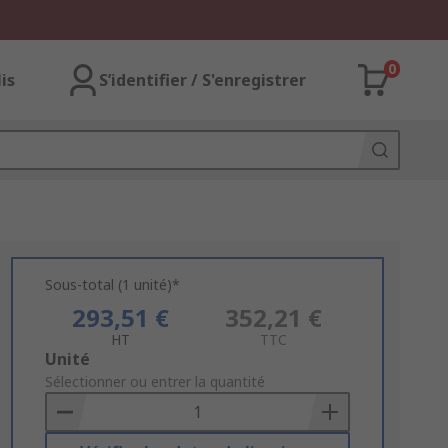
0
lis
S’identifier / S'enregistrer
Sous-total (1 unité)*
293,51 €
352,21 €
HT
TTC
Add
Unité
to
Sélectionner ou entrer la quantité
Basket