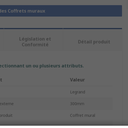
 des Coffrets muraux
Législation et
Détail produit
Conformité
ectionnant un ou plusieurs attributs.
t
Valeur
Legrand
externe
300mm
produit
Coffret mural
ur externe
160mm