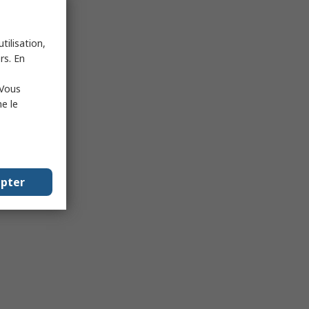
tilisation,
rs. En
 Vous
e le
epter