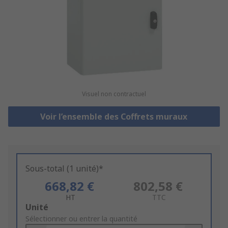
Visuel non contractuel
Voir l’ensemble des Coffrets muraux
Sous-total (1 unité)*
668,82 €
802,58 €
HT
TTC
Add
Unité
to
Sélectionner ou entrer la quantité