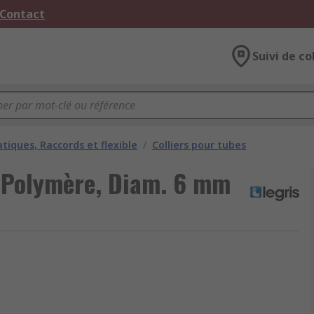
 Contact
Suivi de co
iques, Raccords et flexible
/
Colliers pour tubes
8 Polymère, Diam. 6 mm