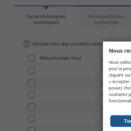
Caractéristiques
Documentation
techniques
technique
Recherchez des produits similaires en sél
Nous res
Sélectionner tout
Attribut
Nous utiliso
pour la pers
Marque
cliquant sur
« Accepter 
Diamètre extér
pouvez choi
souhaitez pa
Type de produi
fonctionnal
Nombre de tub
Matériau
To
Série