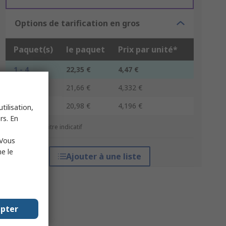
Options de tarification en gros
Paquet(s)
le paquet
Prix par unité*
1 - 4
22,35 €
4,47 €
5 - 9
21,66 €
4,332 €
10 +
20,98 €
4,196 €
tilisation,
rs. En
*Prix donné à titre indicatif
 Vous
e le
Ajouter à une liste
epter