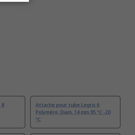
 8
Attache pour tube Legris 6
Polymère, Diam. 14 mm 95 °C -20
°C