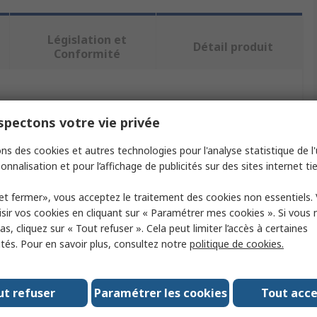
Législation et
Détail produit
Conformité
ectionnant un ou plusieurs attributs.
pectons votre vie privée
Valeur
ns des cookies et autres technologies pour l'analyse statistique de l'u
onnalisation et pour l’affichage de publicités sur des sites internet tie
Legris
et fermer», vous acceptez le traitement des cookies non essentiels.
ieur de tube compatible
6mm
sir vos cookies en cliquant sur « Paramétrer mes cookies ». Si vous n
s, cliquez sur « Tout refuser ». Cela peut limiter l’accès à certaines
t
Attache pour tube
ités. Pour en savoir plus, consultez notre
politique de cookies.
es
8
Polymère
ut refuser
Paramétrer les cookies
Tout acc
Clip