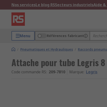
Nos services
Le blog RS
Secteurs industriels
Aide &
Menu
Références fabricant
/
Pneumatiques et Hydrauliques
/
Raccords pneumat
Attache pour tube Legris 
Code commande RS
:
209-7810
Marque
:
Legris