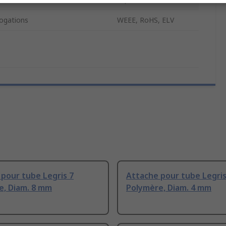
ogations
WEEE, RoHS, ELV
pour tube Legris 7
Attache pour tube Legris
e, Diam. 8 mm
Polymère, Diam. 4 mm