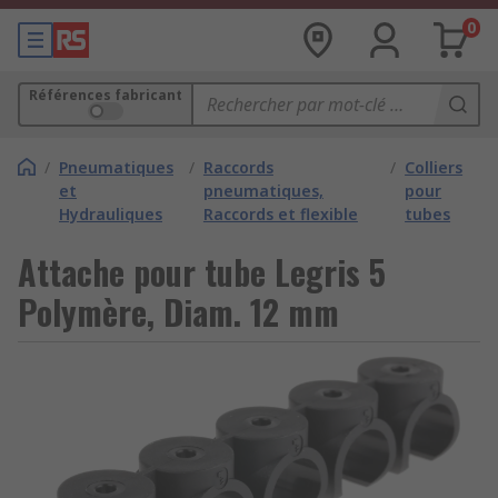
0
Références fabricant
/
Pneumatiques
/
Raccords
/
Colliers
et
pneumatiques,
pour
Hydrauliques
Raccords et flexible
tubes
Attache pour tube Legris 5
Polymère, Diam. 12 mm