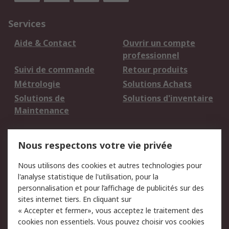
Services
Aide & Contact
Ouvrir un compte
professionnel
Suivi de commande
Retour produits
Métrologie
Solutions Achats
Solutions de
Solutions d'inventaire
Maintenance
Mentions Légales
Nous respectons votre vie privée
Conditions d'utilisation
Politique de cookies
Nous utilisons des cookies et autres technologies pour
du site
l'analyse statistique de l'utilisation, pour la
Politique de protection
Sécurité des E-mails
personnalisation et pour l’affichage de publicités sur des
des données - Mise à
sites internet tiers. En cliquant sur
jour
« Accepter et fermer», vous acceptez le traitement des
Conditions générales
Politique anti-
cookies non essentiels. Vous pouvez choisir vos cookies