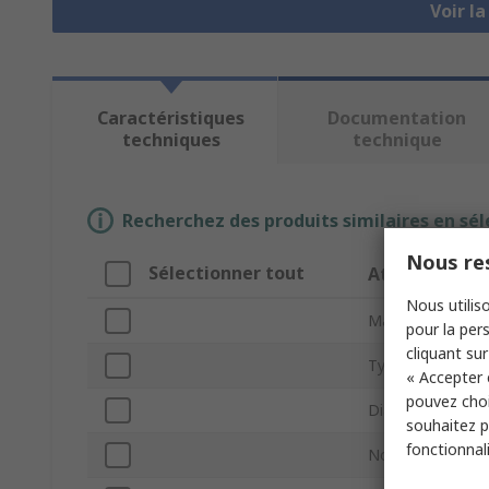
Voir l
Caractéristiques
Documentation
techniques
technique
Recherchez des produits similaires en sél
Nous res
Sélectionner tout
Attribut
Nous utiliso
Marque
pour la pers
cliquant sur
Type de produit
« Accepter 
pouvez choi
Diamètre extérie
souhaitez pa
fonctionnal
Nombre de tube