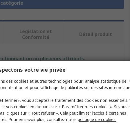
a catégorie
Législation et
Détail produit
Conformité
ectionnant un ou plusieurs attributs.
pectons votre vie privée
Valeur
ns des cookies et autres technologies pour l'analyse statistique de l'u
SMC
onnalisation et pour l’affichage de publicités sur des sites internet tie
Attache pour tube
et fermer», vous acceptez le traitement des cookies non essentiels.
sir vos cookies en cliquant sur « Paramétrer mes cookies ». Si vous n
ur de tube compatible
12mm
s, cliquez sur « Tout refuser ». Cela peut limiter l’accès à certaines
ités. Pour en savoir plus, consultez notre
politique de cookies.
s
6