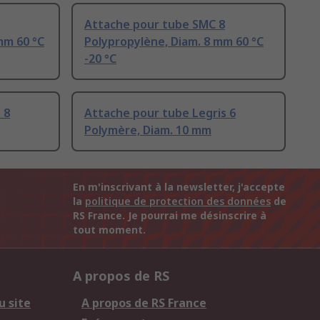
Attache pour tube SMC 8
mm 60 °C
Polypropylène, Diam. 8 mm 60 °C
-20 °C
 8
Attache pour tube Legris 6
Polymère, Diam. 10 mm
En m'inscrivant à la newsletter, j'accepte
la
politique de protection des données
de
RS France. Je pourrai me désinscrire à
tout moment.
A propos de RS
u site
A propos de RS France