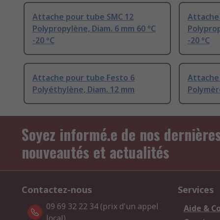
Attache pour tube SMC 12
Attache
Polypropylène, Diam. 6 mm 60 °C
Polyprop
-20 °C
-20 °C
Attache pour tube Festo 6
Attache 
Polyéthylène, Diam. 12 mm
Polymèr
Soyez informé.e de nos dernière
nouveautés et actualités
Contactez-nous
Services
09 69 32 22 34 (prix d'un appel
Aide & C
local).