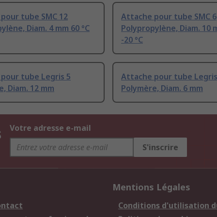
 pour tube SMC 12
Attache pour tube SMC 6
ylène, Diam. 4 mm 60 °C
Polypropylène, Diam. 10 
-20 °C
pour tube Legris 5
Attache pour tube Legris
e, Diam. 12 mm
Polymère, Diam. 6 mm
s
Votre adresse e-mail
S'inscrire
Mentions Légales
ontact
Conditions d'utilisation d