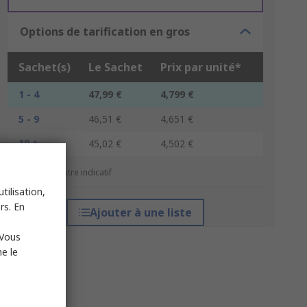
Options de tarification en gros
Sachet(s)
Le Sachet
Prix par unité*
1 - 4
47,99 €
4,799 €
5 - 9
46,51 €
4,651 €
10 +
45,02 €
4,502 €
*Prix donné à titre indicatif
tilisation,
rs. En
Ajouter à une liste
 Vous
e le