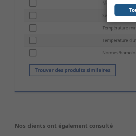
Matériau
To
Série
Température mi
Température d'u
Normes/homolog
Trouver des produits similaires
Nos clients ont également consulté