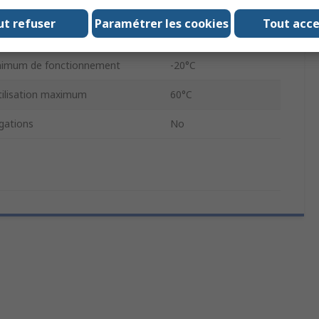
Polypropylène
ut refuser
Paramétrer les cookies
Tout acc
TM
nimum de fonctionnement
-20°C
tilisation maximum
60°C
ations
No