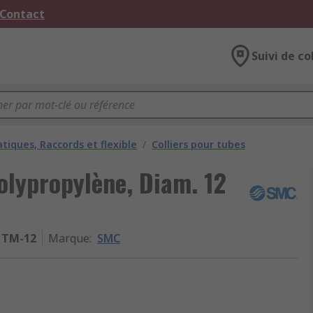
 Contact
Suivi de co
iques, Raccords et flexible
/
Colliers pour tubes
olypropylène, Diam. 12
TM-12
Marque
:
SMC