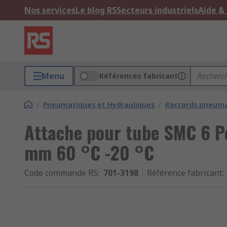
Nos services
Le blog RS
Secteurs industriels
Aide &
Menu
Références fabricant
/
Pneumatiques et Hydrauliques
/
Raccords pneumat
Attache pour tube SMC 6 P
mm 60 °C -20 °C
Code commande RS
:
701-3198
Référence fabricant
: