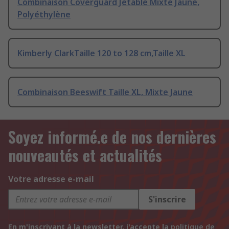
Combinaison Coverguard Jetable Mixte Jaune,
Polyéthylène
Kimberly ClarkTaille 120 to 128 cm,Taille XL
Combinaison Beeswift Taille XL, Mixte Jaune
Soyez informé.e de nos dernières
nouveautés et actualités
Votre adresse e-mail
S'inscrire
En m'inscrivant à la newsletter, j'accepte la
politique de