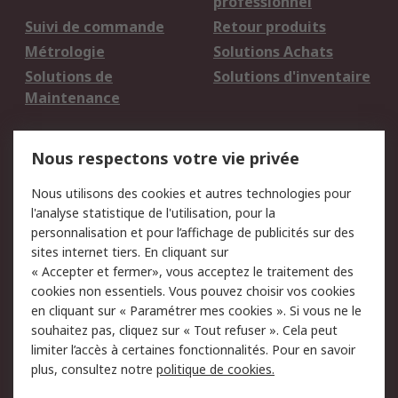
professionnel
Suivi de commande
Retour produits
Métrologie
Solutions Achats
Solutions de
Solutions d'inventaire
Maintenance
Mentions Légales
Nous respectons votre vie privée
Conditions d'utilisation
Politique de cookies
Nous utilisons des cookies et autres technologies pour
du site
l'analyse statistique de l'utilisation, pour la
Politique de protection
Sécurité des E-mails
personnalisation et pour l’affichage de publicités sur des
des données - Mise à
sites internet tiers. En cliquant sur
jour
« Accepter et fermer», vous acceptez le traitement des
Conditions générales
Politique anti-
cookies non essentiels. Vous pouvez choisir vos cookies
de vente
corruption
en cliquant sur « Paramétrer mes cookies ». Si vous ne le
souhaitez pas, cliquez sur « Tout refuser ». Cela peut
Campagnes marketing
limiter l’accès à certaines fonctionnalités. Pour en savoir
plus, consultez notre
politique de cookies.
A propos de RS