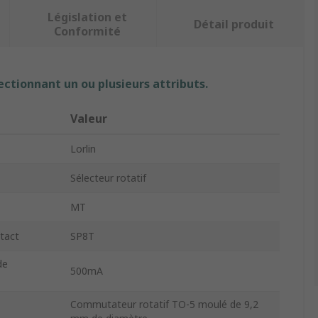
Législation et
Détail produit
Conformité
ectionnant un ou plusieurs attributs.
Valeur
Lorlin
Sélecteur rotatif
MT
tact
SP8T
de
500mA
Commutateur rotatif TO-5 moulé de 9,2