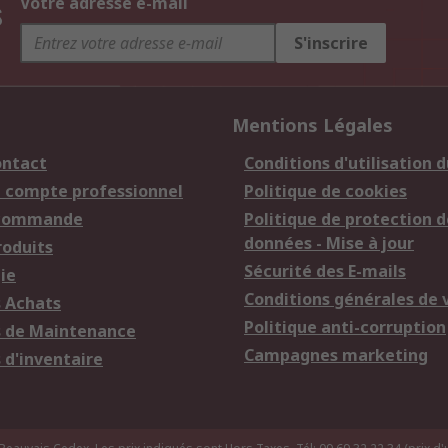
s
Votre adresse e-mail
S'inscrire
Mentions Légales
ontact
Conditions d'utilisation d
n compte professionnel
Politique de cookies
 commande
Politique de protection d
données - Mise à jour
roduits
Sécurité des E-mails
ie
Conditions générales de 
s Achats
Politique anti-corruption
s de Maintenance
Campagnes marketing
 d'inventaire