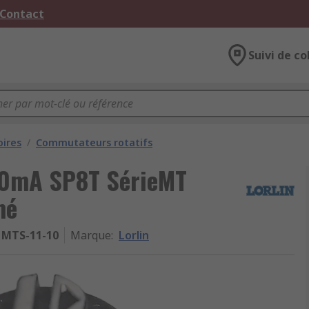
 Contact
Suivi de co
oires
/
Commutateurs rotatifs
500mA SP8T SérieMT
mé
MTS-11-10
Marque
:
Lorlin