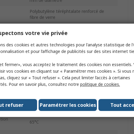
mm de diamètre
Polybutylène téréphtalate renforcé de
fibre de verre
8
pectons votre vie privée
9.2mm
ns des cookies et autres technologies pour l'analyse statistique de l'u
onnalisation et pour l’affichage de publicités sur des sites internet tie
m
500V c.a.
et fermer», vous acceptez le traitement des cookies non essentiels.
9.2mm
sir vos cookies en cliquant sur « Paramétrer mes cookies ». Si vous n
s, cliquez sur « Tout refuser ». Cela peut limiter l’accès à certaines
m
24V c.c.
ités. Pour en savoir plus, consultez notre
politique de cookies.
um de
-30°C
ut refuser
Paramétrer les cookies
Tout acc
Circuit imprimé
ation
65°C