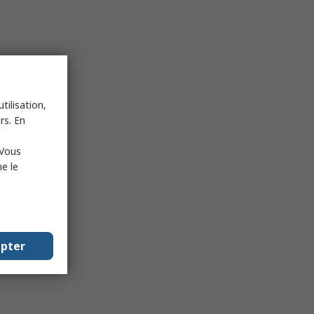
tilisation,
rs. En
 Vous
e le
epter