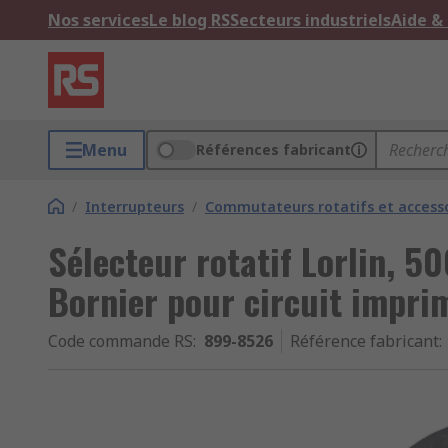
Nos services
Le blog RS
Secteurs industriels
Aide &
Menu
Références fabricant
/
Interrupteurs
/
Commutateurs rotatifs et access
Sélecteur rotatif Lorlin, 
Bornier pour circuit impri
Code commande RS
:
899-8526
Référence fabricant
: