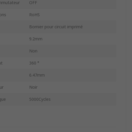
ommutateur
OFF
ons
RoHS
Bornier pour circuit imprimé
9.2mm
Non
nt
360 °
6.47mm
ur
Noir
que
5000Cycles