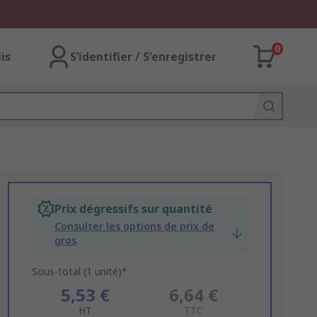
0
lis
S’identifier / S'enregistrer
Prix dégressifs sur quantité
Consulter les options de prix de
gros
Sous-total (1 unité)*
5,53 €
6,64 €
HT
TTC