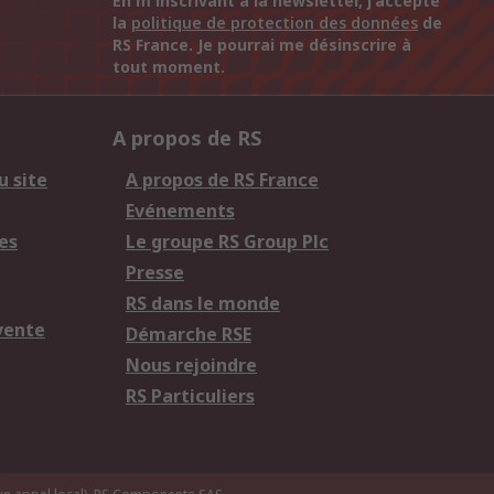
En m'inscrivant à la newsletter, j'accepte
la
politique de protection des données
de
RS France. Je pourrai me désinscrire à
tout moment.
A propos de RS
u site
A propos de RS France
Evénements
es
Le groupe RS Group Plc
Presse
RS dans le monde
vente
Démarche RSE
Nous rejoindre
RS Particuliers