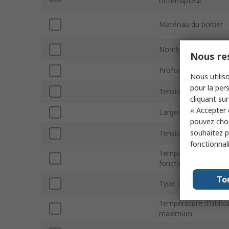
l'interrupteur
Matériau du boîtier
Nombre de pôles
Nous res
Profondeur
Nous utiliso
pour la pers
Tension AC maximu
cliquant sur
« Accepter 
Largeur
pouvez choi
souhaitez pa
Tension DC maximu
fonctionnal
Température minim
fonctionnement
To
Type de montage
Température d'utilis
maximum