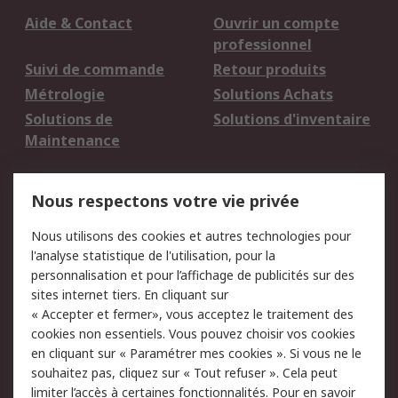
Aide & Contact
Ouvrir un compte
professionnel
Suivi de commande
Retour produits
Métrologie
Solutions Achats
Solutions de
Solutions d'inventaire
Maintenance
Mentions Légales
Nous respectons votre vie privée
Conditions d'utilisation
Politique de cookies
Nous utilisons des cookies et autres technologies pour
du site
l'analyse statistique de l'utilisation, pour la
Politique de protection
Sécurité des E-mails
personnalisation et pour l’affichage de publicités sur des
des données - Mise à
sites internet tiers. En cliquant sur
jour
« Accepter et fermer», vous acceptez le traitement des
Conditions générales
Politique anti-
cookies non essentiels. Vous pouvez choisir vos cookies
de vente
corruption
en cliquant sur « Paramétrer mes cookies ». Si vous ne le
souhaitez pas, cliquez sur « Tout refuser ». Cela peut
Campagnes marketing
limiter l’accès à certaines fonctionnalités. Pour en savoir