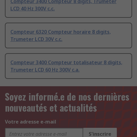
Compteur 3400 Compteur 8 digits, Trumeter
LCD 40 Hz 300V c.c.
Compteur 6320 Compteur horaire 8 digits,
Trumeter LCD 30V c.c.
Compteur 3400 Compteur totalisateur 8 digits,
Trumeter LCD 60 Hz 300V c.a.
Soyez informé.e de nos dernières
nouveautés et actualités
Votre adresse e-mail
S'inscrire