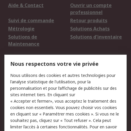
Aide & Contact
Ouvrir un compte
professionnel
Suivi de commande
Retour produits
Métrologie
Solutions Achats
Solutions de
Solutions d'inventaire
Maintenance
Mentions Légales
Nous respectons votre vie privée
Conditions d'utilisation
Politique de cookies
Nous utilisons des cookies et autres technologies pour
du site
l'analyse statistique de l'utilisation, pour la
Politique de protection
Sécurité des E-mails
personnalisation et pour l’affichage de publicités sur des
des données - Mise à
sites internet tiers. En cliquant sur
jour
« Accepter et fermer», vous acceptez le traitement des
Conditions générales
Politique anti-
cookies non essentiels. Vous pouvez choisir vos cookies
de vente
corruption
en cliquant sur « Paramétrer mes cookies ». Si vous ne le
souhaitez pas, cliquez sur « Tout refuser ». Cela peut
Campagnes marketing
limiter l’accès à certaines fonctionnalités. Pour en savoir