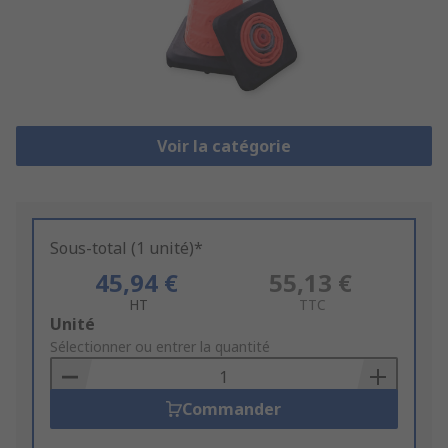
Voir la catégorie
Sous-total (1 unité)*
45,94 €
55,13 €
HT
TTC
Add
Unité
to
Sélectionner ou entrer la quantité
Basket
Commander