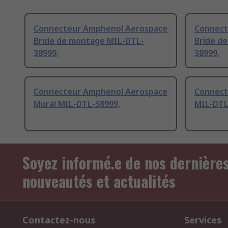
Connecteur Amphenol Aerospace
Connect
Bride de montage MIL-DTL-
Bride d
38999,
38999,
Connecteur Amphenol Aerospace
Connect
Mural MIL-DTL-38999,
MIL-DTL
Soyez informé.e de nos dernière
nouveautés et actualités
Contactez-nous
Services