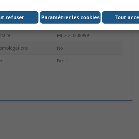
connecteur
Femelle
ut refuser
Paramétrer les cookies
Tout acc
montage
Bride de montage
taire
MIL-DTL-38999
omologations
No
on
Droit