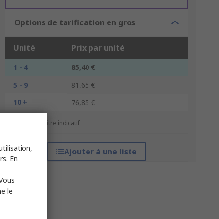
Options de tarification en gros
Unité
Prix par unité
1 - 4
85,40 €
5 - 9
81,65 €
10 +
76,85 €
*Prix donné à titre indicatif
tilisation,
Ajouter à une liste
rs. En
 Vous
e le