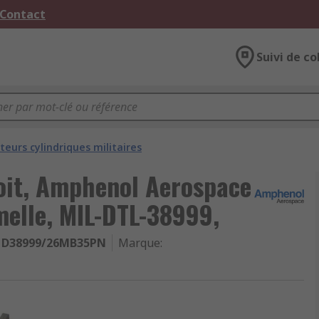
 Contact
Suivi de co
eurs cylindriques militaires
oit, Amphenol Aerospace
melle, MIL-DTL-38999,
D38999/26MB35PN
Marque
: