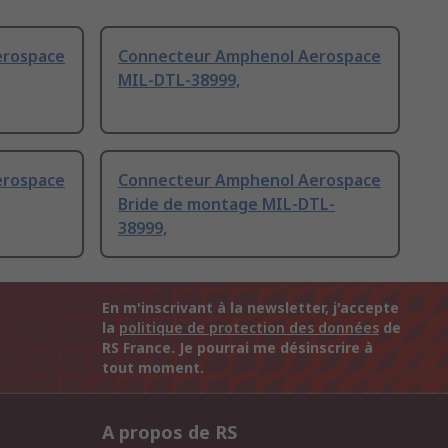
erospace
Connecteur Amphenol Aerospace
MIL-DTL-38999,
erospace
Connecteur Amphenol Aerospace
Bride de montage MIL-DTL-
38999,
En m'inscrivant à la newsletter, j'accepte
la
politique de protection des données
de
RS France. Je pourrai me désinscrire à
tout moment.
A propos de RS