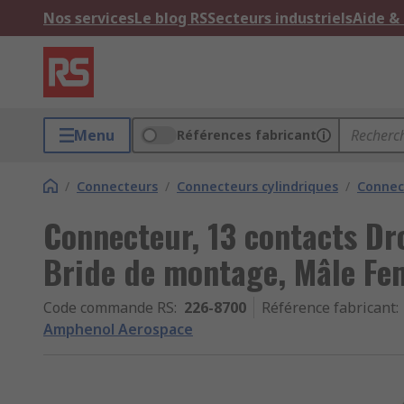
Nos services
Le blog RS
Secteurs industriels
Aide &
Menu
Références fabricant
/
Connecteurs
/
Connecteurs cylindriques
/
Connect
Connecteur, 13 contacts Dr
Bride de montage, Mâle Fe
Code commande RS
:
226-8700
Référence fabricant
:
Amphenol Aerospace