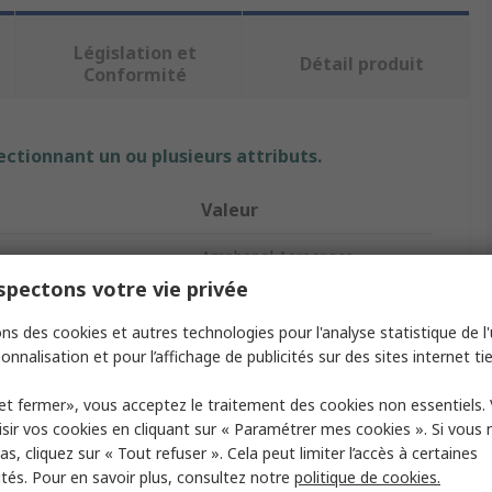
Législation et
Détail produit
Conformité
ectionnant un ou plusieurs attributs.
Valeur
Amphenol Aerospace
pectons votre vie privée
 contacts
13
ns des cookies et autres technologies pour l'analyse statistique de l'u
roduit
Connecteur
onnalisation et pour l’affichage de publicités sur des sites internet tie
contact
Mâle
et fermer», vous acceptez le traitement des cookies non essentiels.
sir vos cookies en cliquant sur « Paramétrer mes cookies ». Si vous n
5A
s, cliquez sur « Tout refuser ». Cela peut limiter l’accès à certaines
ités. Pour en savoir plus, consultez notre
politique de cookies.
400V