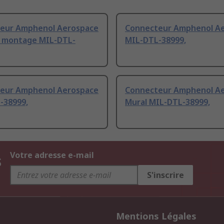
eur Amphenol Aerospace
Connecteur Amphenol A
e montage MIL-DTL-
MIL-DTL-38999,
eur Amphenol Aerospace
Connecteur Amphenol A
-38999,
Mural MIL-DTL-38999,
s
Votre adresse e-mail
S'inscrire
Mentions Légales