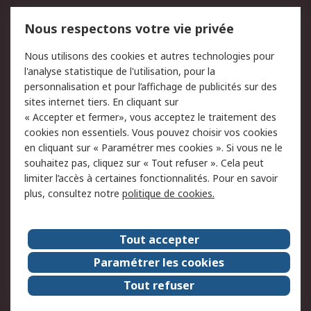
Mentions Légales
Nous respectons votre vie privée
Conditions d'utilisation
Politique de cookies
Nous utilisons des cookies et autres technologies pour
du site
l'analyse statistique de l'utilisation, pour la
Politique de protection
Sécurité des E-mails
personnalisation et pour l’affichage de publicités sur des
des données - Mise à
sites internet tiers. En cliquant sur
jour
« Accepter et fermer», vous acceptez le traitement des
Conditions générales
Politique anti-
cookies non essentiels. Vous pouvez choisir vos cookies
de vente
corruption
en cliquant sur « Paramétrer mes cookies ». Si vous ne le
souhaitez pas, cliquez sur « Tout refuser ». Cela peut
Campagnes marketing
limiter l’accès à certaines fonctionnalités. Pour en savoir
plus, consultez notre
politique de cookies.
A propos de RS
A propos de RS France
Evénements
Tout accepter
Le groupe RS Group Plc
Presse
Paramétrer les cookies
RS dans le monde
Démarche RSE
Tout refuser
Nous rejoindre
RS Particuliers