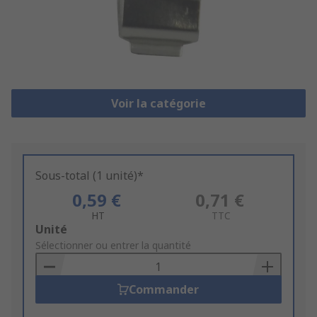
Voir la catégorie
Sous-total (1 unité)*
0,59 €
0,71 €
HT
TTC
Add
Unité
to
Sélectionner ou entrer la quantité
Basket
Commander