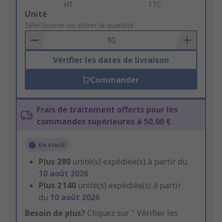
HT
TTC
Add
Unité
to
Sélectionner ou entrer la quantité
Basket
Vérifier les dates de livraison
Commander
Frais de traitement offerts pour les
commandes supérieures à 50,00 €
En stock
Plus
280
unité(s) expédiée(s) à partir du
10 août 2026
Plus
2 140
unité(s) expédiée(s) à partir
du
10 août 2026
Besoin de plus?
Cliquez sur " Vérifier les