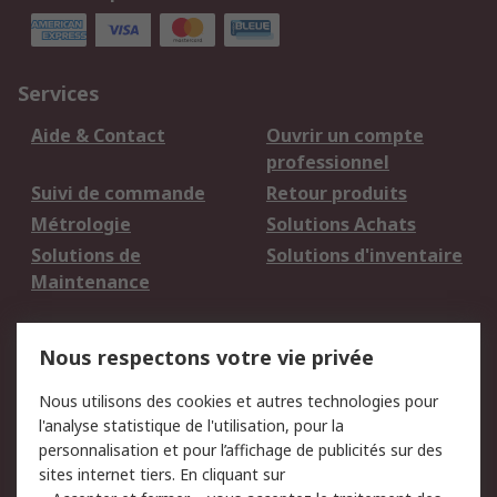
Services
Aide & Contact
Ouvrir un compte
professionnel
Suivi de commande
Retour produits
Métrologie
Solutions Achats
Solutions de
Solutions d'inventaire
Maintenance
Mentions Légales
Nous respectons votre vie privée
Conditions d'utilisation
Politique de cookies
Nous utilisons des cookies et autres technologies pour
du site
l'analyse statistique de l'utilisation, pour la
Politique de protection
Sécurité des E-mails
personnalisation et pour l’affichage de publicités sur des
des données - Mise à
sites internet tiers. En cliquant sur
jour