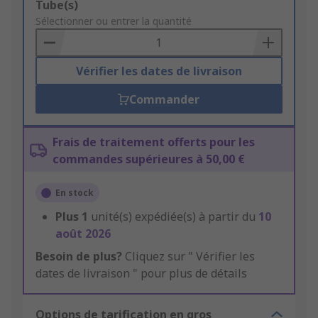
Add
Tube(s)
to
Sélectionner ou entrer la quantité
Basket
Vérifier les dates de livraison
Commander
Frais de traitement offerts pour les
commandes supérieures à 50,00 €
En stock
Plus
1
unité(s) expédiée(s) à partir du
10
août 2026
Besoin de plus?
Cliquez sur " Vérifier les
dates de livraison " pour plus de détails
Options de tarification en gros