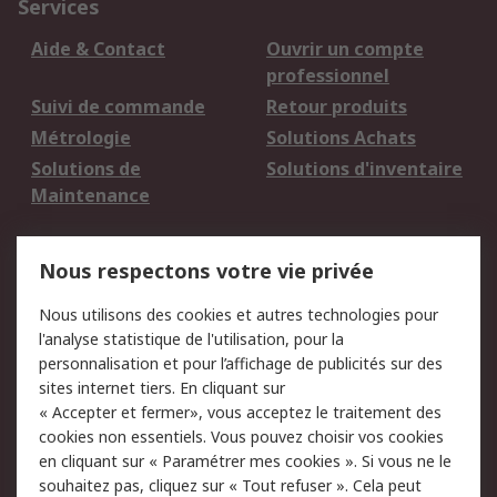
Services
Aide & Contact
Ouvrir un compte
professionnel
Suivi de commande
Retour produits
Métrologie
Solutions Achats
Solutions de
Solutions d'inventaire
Maintenance
Mentions Légales
Nous respectons votre vie privée
Conditions d'utilisation
Politique de cookies
Nous utilisons des cookies et autres technologies pour
du site
l'analyse statistique de l'utilisation, pour la
Politique de protection
Sécurité des E-mails
personnalisation et pour l’affichage de publicités sur des
des données - Mise à
sites internet tiers. En cliquant sur
jour
« Accepter et fermer», vous acceptez le traitement des
Conditions générales
Politique anti-
cookies non essentiels. Vous pouvez choisir vos cookies
de vente
corruption
en cliquant sur « Paramétrer mes cookies ». Si vous ne le
souhaitez pas, cliquez sur « Tout refuser ». Cela peut
Campagnes marketing