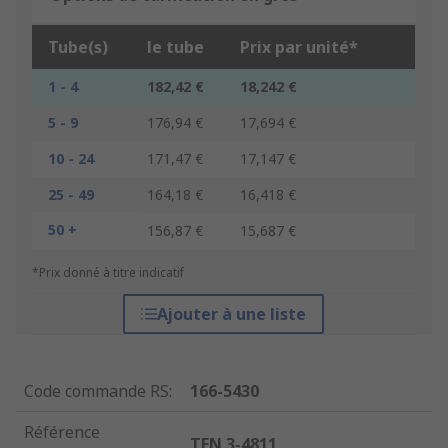
Tube(s)
le tube
Prix par unité*
1 - 4
182,42 €
18,242 €
5 - 9
176,94 €
17,694 €
10 - 24
171,47 €
17,147 €
25 - 49
164,18 €
16,418 €
50 +
156,87 €
15,687 €
*Prix donné à titre indicatif
Ajouter à une liste
Code commande RS
:
166-5430
Référence
TEN 3-4811