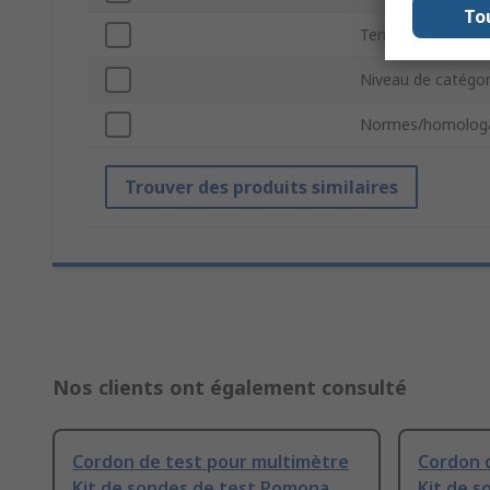
To
Tension de catégo
Niveau de catégor
Normes/homologa
Trouver des produits similaires
Nos clients ont également consulté
Cordon de test pour multimètre
Cordon 
Kit de sondes de test Pomona
Kit de 