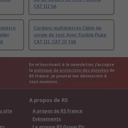
CAT III 5A
timètre
Cordons multimètres Câble de
eller
sonde de test Avec fusible Fluke
0A
CAT III, CAT IV 10A
En m'inscrivant à la newsletter, j'accepte
la
politique de protection des données
de
RS France. Je pourrai me désinscrire à
tout moment.
A propos de RS
u site
A propos de RS France
Evénements
es
Le groupe RS Group Plc