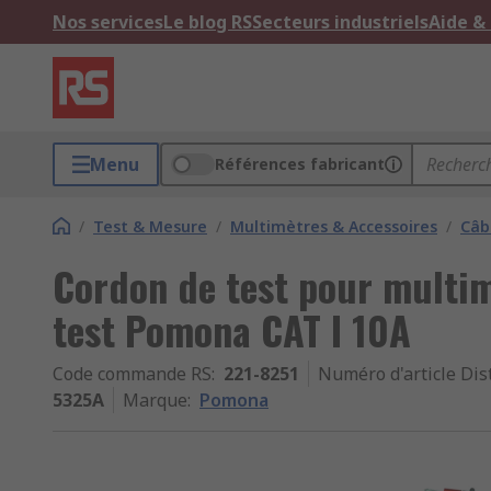
Nos services
Le blog RS
Secteurs industriels
Aide &
Menu
Références fabricant
/
Test & Mesure
/
Multimètres & Accessoires
/
Câb
Cordon de test pour multim
test Pomona CAT I 10A
Code commande RS
:
221-8251
Numéro d'article Dis
5325A
Marque
:
Pomona