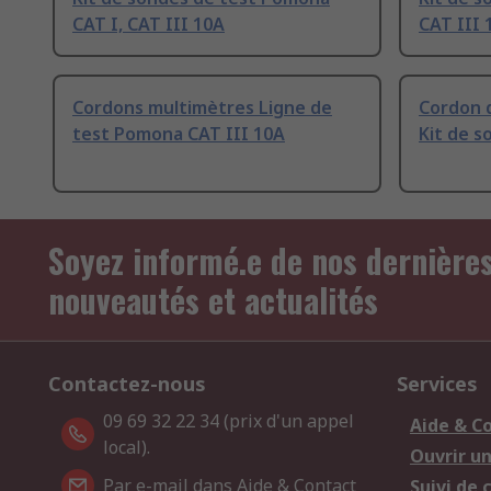
CAT I, CAT III 10A
CAT III 
Cordons multimètres Ligne de
Cordon 
test Pomona CAT III 10A
Kit de 
Soyez informé.e de nos dernière
nouveautés et actualités
Contactez-nous
Services
09 69 32 22 34 (prix d'un appel
Aide & C
local).
Ouvrir u
Par e-mail dans Aide & Contact
Suivi de