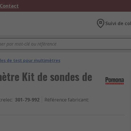
 Contact
Suivi de co
les de test pour multimètres
ètre Kit de sondes de
trelec
:
301-79-992
Référence fabricant
: