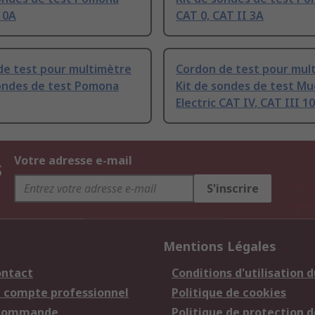
10A
CAT 0, CAT II 3A
de test pour multimètre
Cordon de test pour mul
sondes de test Pomona
Kit de sondes de test Mu
Electric CAT IV, CAT III 1
s
Votre adresse e-mail
S'inscrire
Mentions Légales
ontact
Conditions d'utilisation d
n compte professionnel
Politique de cookies
 commande
Politique de protection d