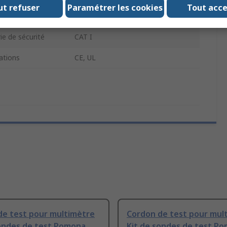
ut refuser
Paramétrer les cookies
Tout acc
rie de sécurité
300V
ie de sécurité
CAT I
tions
CE, UL
de test pour multimètre
Cordon de test pour mul
sondes de test Pomona
Kit de sondes de test P