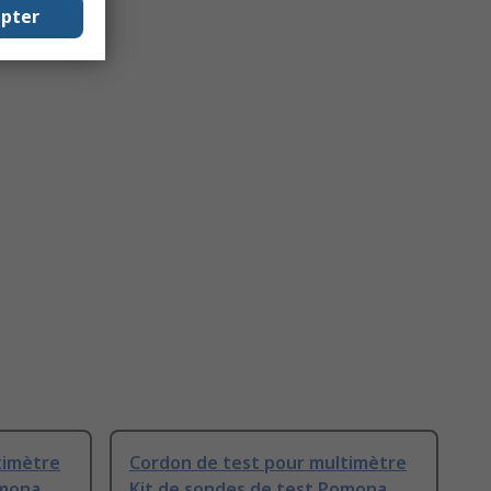
epter
timètre
Cordon de test pour multimètre
omona
Kit de sondes de test Pomona