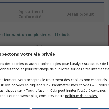
Législation et
Détail produit
Conformité
ectionnant un ou plusieurs attributs.
Valeur
pectons votre vie privée
Pomona
ns des cookies et autres technologies pour l'analyse statistique de l'u
Kit de sondes de test
onnalisation et pour l’affichage de publicités sur des sites internet tie
Cordon de test pour multimètre
et fermer», vous acceptez le traitement des cookies non essentiels.
sir vos cookies en cliquant sur « Paramétrer mes cookies ». Si vous n
10A
s, cliquez sur « Tout refuser ». Cela peut limiter l’accès à certaines
ités. Pour en savoir plus, consultez notre
politique de cookies.
ur
Pince crocodile, Fiche banane
50.54mm