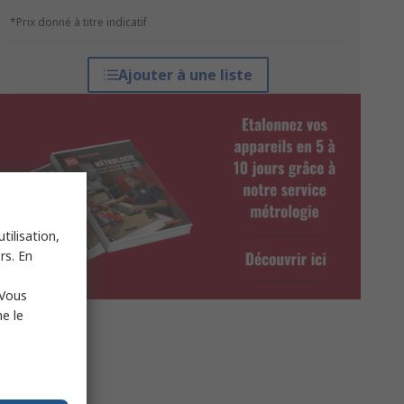
*Prix donné à titre indicatif
Ajouter à une liste
tilisation,
rs. En
 Vous
e le