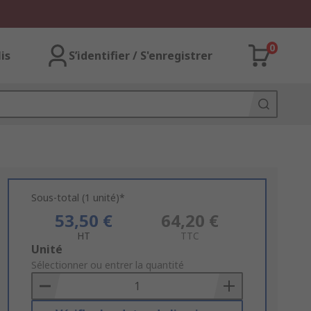
0
lis
S’identifier / S'enregistrer
Sous-total (1 unité)*
53,50 €
64,20 €
HT
TTC
Add
Unité
to
Sélectionner ou entrer la quantité
Basket