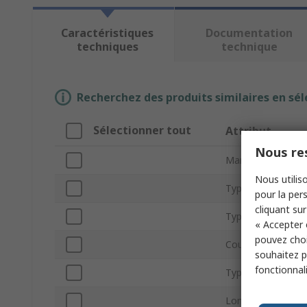
Caractéristiques
Documentation
techniques
technique
Recherchez des produits similaires en sél
Sélectionner tout
Attribut
Nous res
Marque
Nous utiliso
Type de fils
pour la pers
cliquant sur
Type de produit
« Accepter 
pouvez choi
Courant
souhaitez pa
fonctionnal
Type de connecte
Longueur de fils