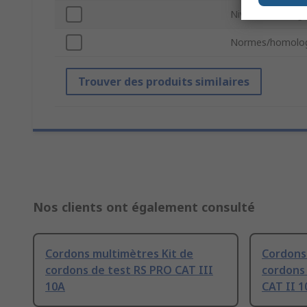
Niveau de catégo
Normes/homolog
Trouver des produits similaires
Nos clients ont également consulté
Cordons multimètres Kit de
Cordons
cordons de test RS PRO CAT III
cordons 
10A
CAT II 1