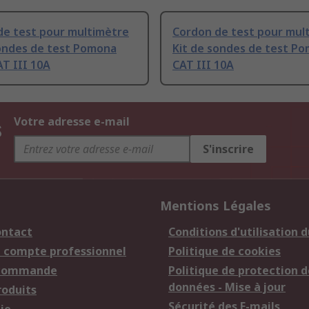
de test pour multimètre
Cordon de test pour mul
sondes de test Pomona
Kit de sondes de test P
AT III 10A
CAT III 10A
s
Votre adresse e-mail
S'inscrire
Mentions Légales
ontact
Conditions d'utilisation d
n compte professionnel
Politique de cookies
 commande
Politique de protection d
données - Mise à jour
roduits
Sécurité des E-mails