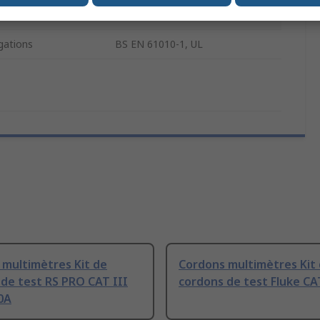
rie de sécurité
CAT III
ations
BS EN 61010-1, UL
 multimètres Kit de
Cordons multimètres Kit
de test RS PRO CAT III
cordons de test Fluke CA
0A