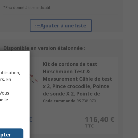
*Prix donné à titre indicatif
Ajouter à une liste
Disponible en version étalonnée :
Kit de cordons de test
Hirschmann Test &
tilisation,
Measurement Câble de test
rs. En
x 2, Pince crocodile, Pointe
 Vous
de sonde X 2, Pointe de
e le
Code commande RS
738-070
la pièce
97,00 €
116,40 €
HT
TTC
epter