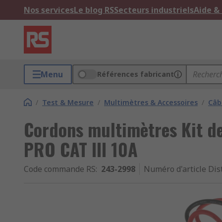
Nos services
Le blog RS
Secteurs industriels
Aide &
Menu
Références fabricant
/
Test & Mesure
/
Multimètres & Accessoires
/
Câb
Cordons multimètres Kit de
PRO CAT III 10A
Code commande RS
:
243-2998
Numéro d'article Dis