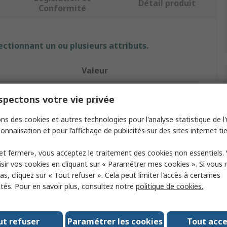
Détail produit
Conformité
ectionnant un ou plusieurs attributs.
Valeur
RS PRO
pectons votre vie privée
Kit de cordons de test
ns des cookies et autres technologies pour l'analyse statistique de l'u
onnalisation et pour l’affichage de publicités sur des sites internet tie
Cordons multimètres
et fermer», vous acceptez le traitement des cookies non essentiels.
10A
sir vos cookies en cliquant sur « Paramétrer mes cookies ». Si vous n
s, cliquez sur « Tout refuser ». Cela peut limiter l’accès à certaines
eur
Pince crocodile, Prise coudée
ités. Pour en savoir plus, consultez notre
politique de cookies.
1.2m
orie de sécurité
1000V
ut refuser
Paramétrer les cookies
Tout acc