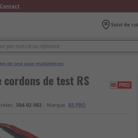
 Contact
Suivi de co
les de test pour multimètres
 cordons de test RS
trelec
:
304-02-982
Marque
:
RS PRO