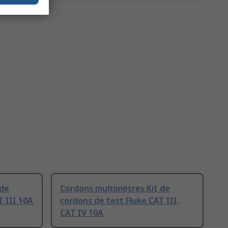
 de
Cordons multimètres Kit de
T III 10A
cordons de test Fluke CAT III,
CAT IV 10A