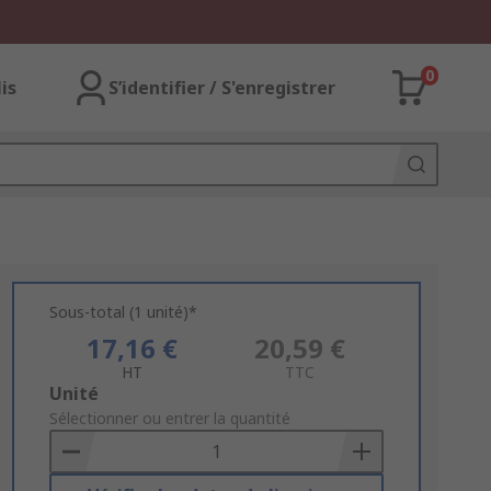
0
lis
S’identifier / S'enregistrer
Sous-total (1 unité)*
17,16 €
20,59 €
HT
TTC
Add
Unité
to
Sélectionner ou entrer la quantité
Basket