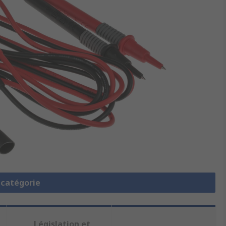
a catégorie
Législation et