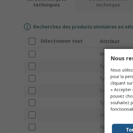
techniques
technique
Recherchez des produits similaires en sél
Sélectionner tout
Attribut
Marque
Nous res
Type de fils
Nous utiliso
pour la pers
Type de produit
cliquant sur
« Accepter 
Courant
pouvez choi
souhaitez pa
Type de connect
fonctionnal
Longueur de fils
Tension de catég
To