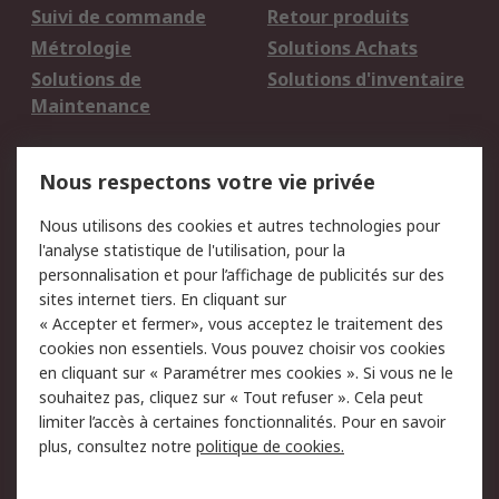
Suivi de commande
Retour produits
Métrologie
Solutions Achats
Solutions de
Solutions d'inventaire
Maintenance
Mentions Légales
Nous respectons votre vie privée
Conditions d'utilisation
Politique de cookies
Nous utilisons des cookies et autres technologies pour
du site
l'analyse statistique de l'utilisation, pour la
Politique de protection
Sécurité des E-mails
personnalisation et pour l’affichage de publicités sur des
des données - Mise à
sites internet tiers. En cliquant sur
jour
« Accepter et fermer», vous acceptez le traitement des
Conditions générales
Politique anti-
cookies non essentiels. Vous pouvez choisir vos cookies
de vente
corruption
en cliquant sur « Paramétrer mes cookies ». Si vous ne le
souhaitez pas, cliquez sur « Tout refuser ». Cela peut
Campagnes marketing
limiter l’accès à certaines fonctionnalités. Pour en savoir
plus, consultez notre
politique de cookies.
A propos de RS