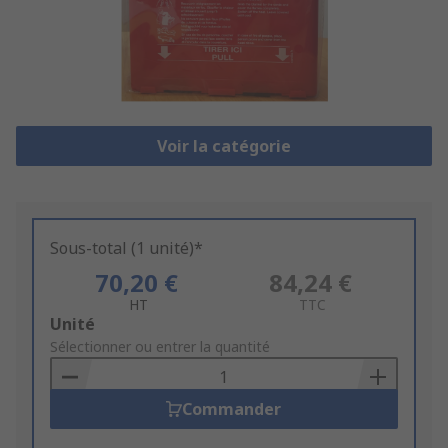
Voir la catégorie
Sous-total (1 unité)*
70,20 €
84,24 €
HT
TTC
Add
Unité
to
Sélectionner ou entrer la quantité
Basket
Commander