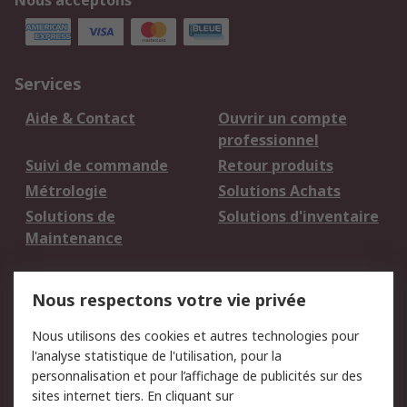
Nous acceptons
Services
Aide & Contact
Ouvrir un compte
professionnel
Suivi de commande
Retour produits
Métrologie
Solutions Achats
Solutions de
Solutions d'inventaire
Maintenance
Mentions Légales
Nous respectons votre vie privée
Conditions d'utilisation
Politique de cookies
Nous utilisons des cookies et autres technologies pour
du site
l'analyse statistique de l'utilisation, pour la
Politique de protection
Sécurité des E-mails
personnalisation et pour l’affichage de publicités sur des
des données - Mise à
sites internet tiers. En cliquant sur