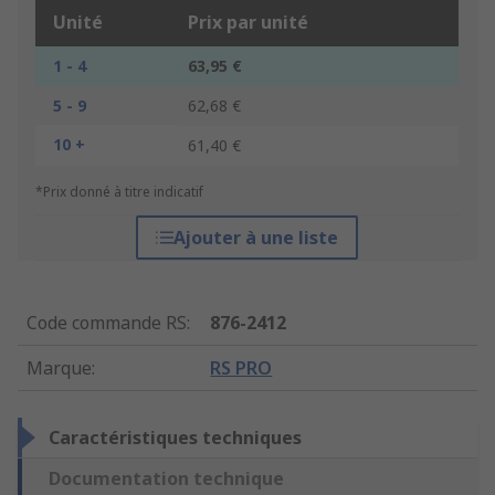
Unité
Prix par unité
1 - 4
63,95 €
5 - 9
62,68 €
10 +
61,40 €
*Prix donné à titre indicatif
Ajouter à une liste
Code commande RS
:
876-2412
Marque
:
RS PRO
Caractéristiques techniques
Documentation technique