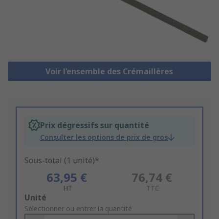
Voir l’ensemble des Crémaillères
Prix dégressifs sur quantité
Consulter les options de prix de gros
Sous-total (1 unité)*
63,95 €
76,74 €
HT
TTC
Add
Unité
to
Sélectionner ou entrer la quantité