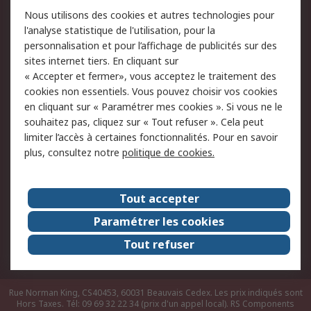
Conditions d'utilisation
Politique de cookies
Nous utilisons des cookies et autres technologies pour
du site
l'analyse statistique de l'utilisation, pour la
Politique de protection
Sécurité des E-mails
personnalisation et pour l’affichage de publicités sur des
des données - Mise à
sites internet tiers. En cliquant sur
jour
« Accepter et fermer», vous acceptez le traitement des
Conditions générales
Politique anti-
cookies non essentiels. Vous pouvez choisir vos cookies
de vente
corruption
en cliquant sur « Paramétrer mes cookies ». Si vous ne le
souhaitez pas, cliquez sur « Tout refuser ». Cela peut
Campagnes marketing
limiter l’accès à certaines fonctionnalités. Pour en savoir
plus, consultez notre
politique de cookies.
A propos de RS
A propos de RS France
Evénements
Tout accepter
Le groupe RS Group Plc
Presse
Paramétrer les cookies
RS dans le monde
Démarche RSE
Tout refuser
Nous rejoindre
RS Particuliers
Rue Norman King, CS40453, 60031 Beauvais Cedex. Les prix indiqués sont
Hors Taxes. Tél: 09 69 32 22 34 (prix d'un appel local).
RS Components