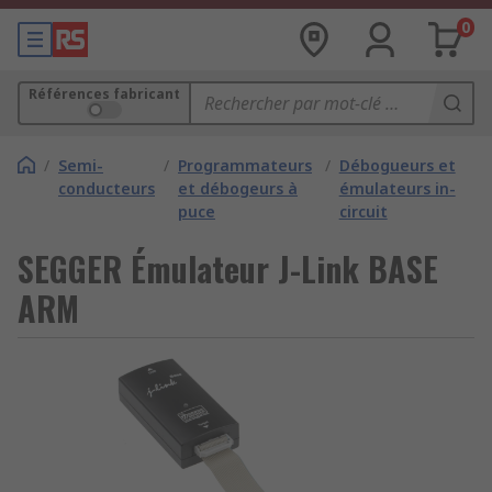
0
Références fabricant
/
Semi-
/
Programmateurs
/
Débogueurs et
conducteurs
et débogeurs à
émulateurs in-
puce
circuit
SEGGER Émulateur J-Link BASE
ARM